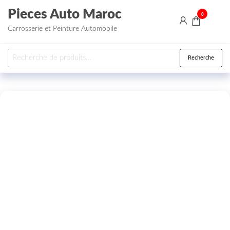
Aller au contenu
Pieces Auto Maroc
0
Carrosserie et Peinture Automobile
Recherche pour :
Recherche