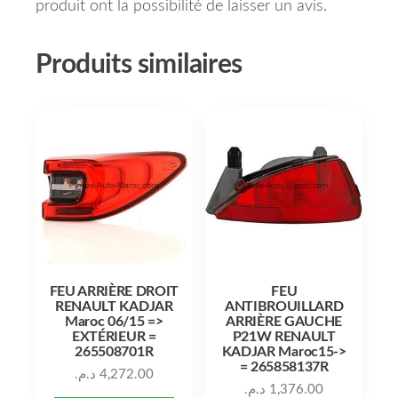
produit ont la possibilité de laisser un avis.
Produits similaires
FEU ARRIÈRE DROIT
FEU
RENAULT KADJAR
ANTIBROUILLARD
Maroc 06/15 =>
ARRIÈRE GAUCHE
EXTÉRIEUR =
P21W RENAULT
265508701R
KADJAR Maroc15->
= 265858137R
د.م.
4,272.00
د.م.
1,376.00