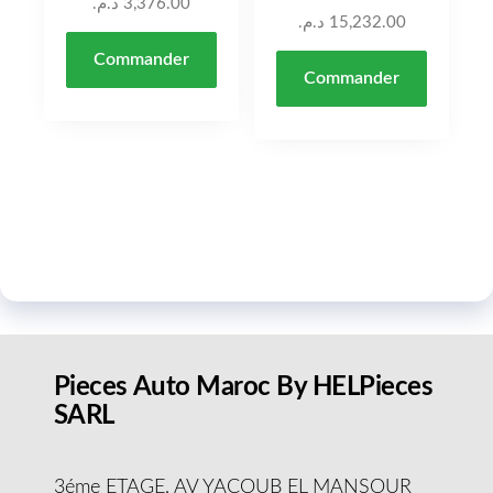
د.م.
3,376.00
د.م.
15,232.00
Commander
Commander
Pieces Auto Maroc By HELPieces
SARL
3éme ETAGE, AV YACOUB EL MANSOUR