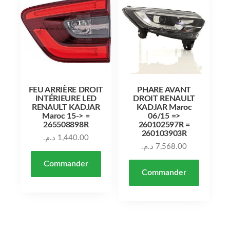
FEU ARRIÈRE DROIT
PHARE AVANT
INTÉRIEURE LED
DROIT RENAULT
RENAULT KADJAR
KADJAR Maroc
Maroc 15-> =
06/15 =>
265508898R
260102597R =
260103903R
د.م.
1,440.00
د.م.
7,568.00
Commander
Commander