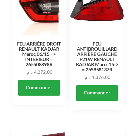
FEU ARRIÈRE DROIT
FEU
RENAULT KADJAR
ANTIBROUILLARD
Maroc 06/15 =>
ARRIÈRE GAUCHE
INTÉRIEUR =
P21W RENAULT
265508898R
KADJAR Maroc15->
= 265858137R
د.م.
4,272.00
د.م.
1,376.00
Commander
Commander