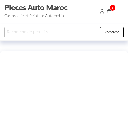
Aller au contenu
Pieces Auto Maroc
0
Carrosserie et Peinture Automobile
Recherche pour :
Recherche