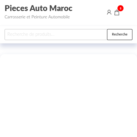
Aller au contenu
Pieces Auto Maroc
0
Carrosserie et Peinture Automobile
Recherche pour :
Recherche