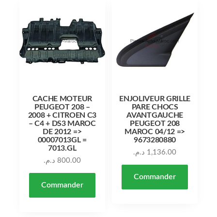
CACHE MOTEUR
ENJOLIVEUR GRILLE
PEUGEOT 208 –
PARE CHOCS
2008 + CITROEN C3
AVANTGAUCHE
– C4 + DS3 MAROC
PEUGEOT 208
DE 2012 =>
MAROC 04/12 =>
00007013GL =
9673280880
7013.GL
د.م.
1,136.00
د.م.
800.00
Commander
Commander