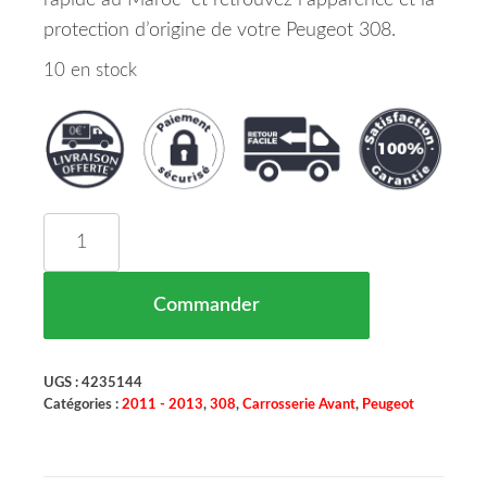
rapide au Maroc et retrouvez l’apparence et la
protection d’origine de votre Peugeot 308.
10 en stock
quantité de Grille De Pare Chocs Avant Pour Parc
Commander
UGS :
4235144
Catégories :
2011 - 2013
,
308
,
Carrosserie Avant
,
Peugeot