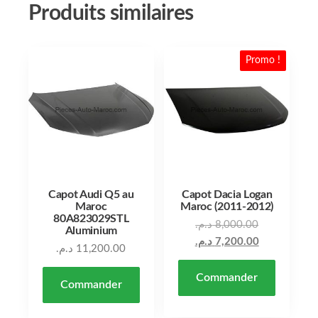
Produits similaires
Promo !
Capot Audi Q5 au
Capot Dacia Logan
Maroc
Maroc (2011-2012)
80A823029STL
د.م.
8,000.00
Aluminium
د.م.
7,200.00
د.م.
11,200.00
Commander
Commander