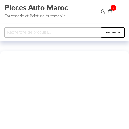
Aller au contenu
Pieces Auto Maroc
0
Carrosserie et Peinture Automobile
Recherche pour :
Recherche