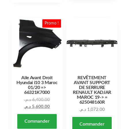
Promo !
Aile Avant Droit
REVÊTEMENT
Hyundai i10 3 Maroc
AVANT SUPPORT
01/20 =>
DE SERRURE
66321K7000
RENAULT KADJAR
MAROC 19-> =
Le prix initial était : 6,400.00 د.م..
د.م.
6,400.00
625048160R
Le prix actuel est : 5,600.00 د.م..
د.م.
5,600.00
د.م.
1,072.00
Commander
Commander