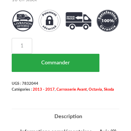
quantité de Grille De Pare Chocs Centre Pas Pou
Commander
UGS :
7832044
Catégories :
2013 - 2017
,
Carrosserie Avant
,
Octavia
,
Skoda
Description