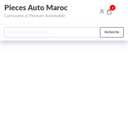
Aller au contenu
Pieces Auto Maroc
0
Carrosserie et Peinture Automobile
Recherche pour :
Recherche