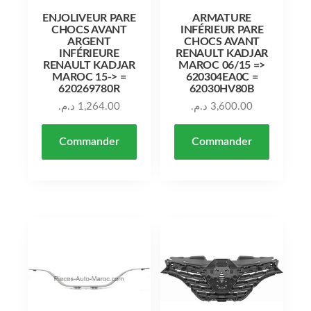
ENJOLIVEUR PARE
ARMATURE
CHOCS AVANT
INFÉRIEUR PARE
ARGENT
CHOCS AVANT
INFÉRIEURE
RENAULT KADJAR
RENAULT KADJAR
MAROC 06/15 =>
MAROC 15-> =
620304EA0C =
620269780R
62030HV80B
د.م.
1,264.00
د.م.
3,600.00
Commander
Commander