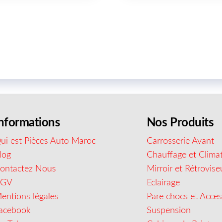
nformations
Nos Produits
ui est Pièces Auto Maroc
Carrosserie Avant
log
Chauffage et Climat
ontactez Nous
Mirroir et Rétrovise
CGV
Eclairage
entions légales
Pare chocs et Acces
acebook
Suspension