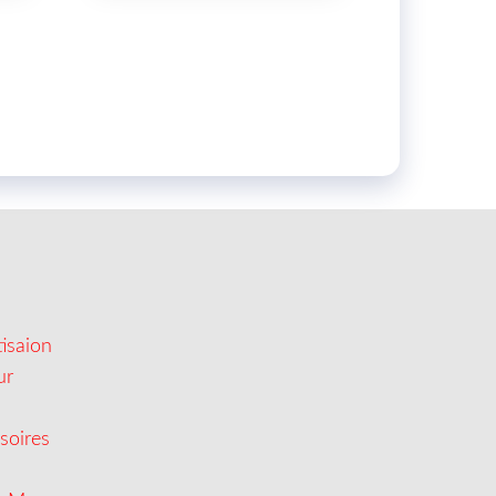
isaion
ur
soires