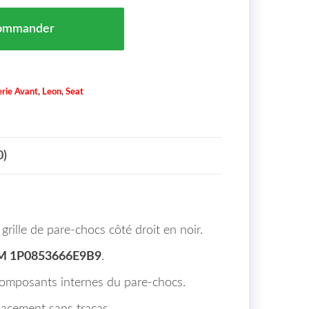
are Chocs Coté Droit Noir SEAT LEON Maroc (1P1) de 09
ommander
rie Avant
,
Leon
,
Seat
0)
ille de pare-chocs côté droit en noir.
M 1P0853666E9B9
.
 composants internes du pare-chocs.
lacement sans tracas.