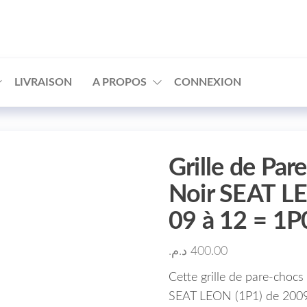
□
LIVRAISON
A PROPOS
CONNEXION
Grille de Par
Noir SEAT L
09 à 12 = 1
د.م.
400.00
Cette grille de pare-chocs 
SEAT LEON (1P1) de 2009