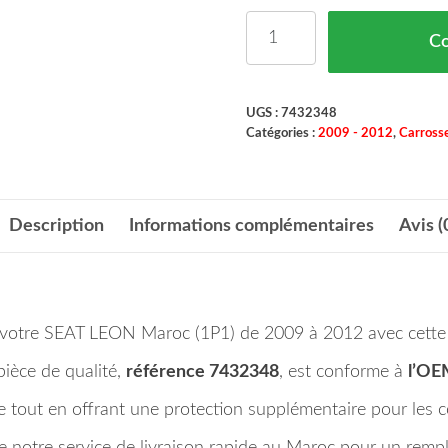
quantité de Grille de P
C
UGS :
7432348
Catégories :
2009 - 2012
,
Carrosse
Description
Informations complémentaires
Avis (
 votre SEAT LEON Maroc (1P1) de 2009 à 2012 avec cette gr
pièce de qualité,
référence 7432348
, est conforme à
l’OE
ule tout en offrant une protection supplémentaire pour les
notre service de livraison rapide au Maroc pour un remp