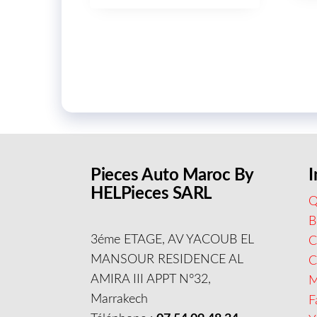
Pieces Auto Maroc By
I
HELPieces SARL
Q
B
3éme ETAGE, AV YACOUB EL
C
MANSOUR RESIDENCE AL
AMIRA III APPT N°32,
M
Marrakech
F