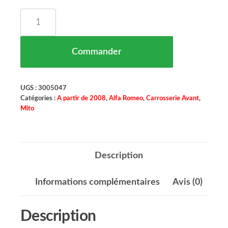
quantité de Grille de Pare Chocs Coté Gauche A
Commander
UGS :
3005047
Catégories :
A partir de 2008
,
Alfa Romeo
,
Carrosserie Avant
,
Mito
Description
Informations complémentaires
Avis (0)
Description