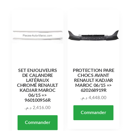
SET ENJOLIVEURS
PROTECTION PARE
DE CALANDRE
CHOCS AVANT
LATÉRAUX
RENAULT KADJAR
CHROMÉ RENAULT
MAROC 06/15 =>
KADJAR MAROC
620268919R
06/15 =>
د.م.
4,448.00
960100956R
د.م.
2,416.00
Commander
Commander