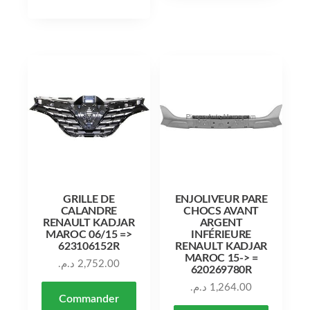
GRILLE DE
ENJOLIVEUR PARE
CALANDRE
CHOCS AVANT
RENAULT KADJAR
ARGENT
MAROC 06/15 =>
INFÉRIEURE
623106152R
RENAULT KADJAR
MAROC 15-> =
د.م.
2,752.00
620269780R
د.م.
1,264.00
Commander