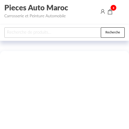
Aller au contenu
Pieces Auto Maroc
0
Carrosserie et Peinture Automobile
Recherche pour :
Recherche