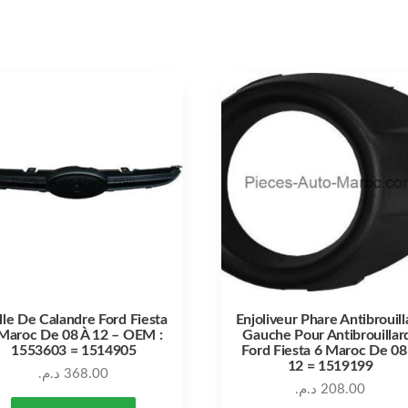
lle De Calandre Ford Fiesta
Enjoliveur Phare Antibrouill
Maroc De 08 À 12 – OEM :
Gauche Pour Antibrouillar
1553603 = 1514905
Ford Fiesta 6 Maroc De 08
12 = 1519199
د.م.
368.00
د.م.
208.00