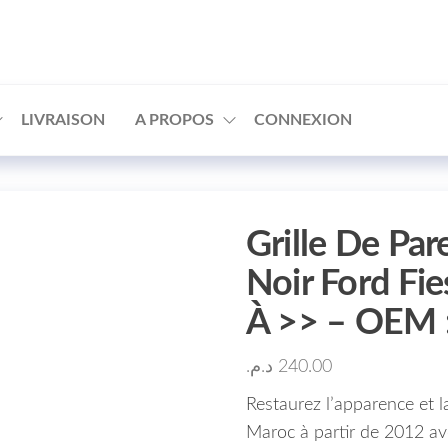
□
LIVRAISON
A PROPOS
CONNEXION
Grille De Pa
Noir Ford Fi
À >> – OEM 
د.م.
240.00
Restaurez l’apparence et l
Maroc à partir de 2012 ave