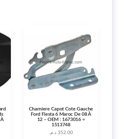
ard
Charniere Capot Cote Gauche
ds
Ford Fiesta 6 Maroc De 08 À
 À
12 – OEM : 1673016 =
1513748
د.م.
352.00