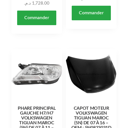
د.م.
1,728.00
Commander
Commander
PHARE PRINCIPAL
CAPOT MOTEUR
GAUCHE H7/H7
VOLKSWAGEN
VOLKSWAGEN
TIGUAN MAROC
TIGUAN MAROC
(5N) DE 07 À 16 –
(5N) DE 07 À 11 –
OEM : 5N0823031D