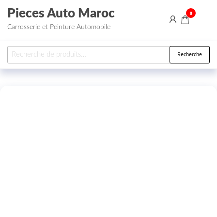
Aller au contenu
Pieces Auto Maroc
0
Carrosserie et Peinture Automobile
Recherche pour :
Recherche