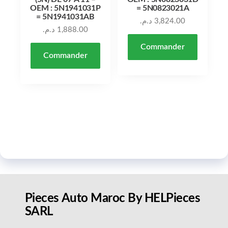
OEM : 5N1941031P
= 5N0823021A
= 5N1941031AB
د.م.
3,824.00
د.م.
1,888.00
Commander
Commander
Pieces Auto Maroc By HELPieces
SARL