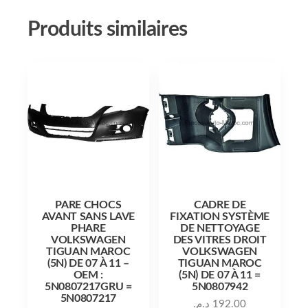
Produits similaires
PARE CHOCS
CADRE DE
AVANT SANS LAVE
FIXATION SYSTÈME
PHARE
DE NETTOYAGE
VOLKSWAGEN
DES VITRES DROIT
TIGUAN MAROC
VOLKSWAGEN
(5N) DE 07 À 11 –
TIGUAN MAROC
OEM :
(5N) DE 07 À 11 =
5N0807217GRU =
5N0807942
5N0807217
د.م.
192.00