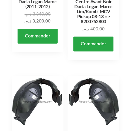
Dacia Logan Maroc
Centre Avant Noir
(2011-2012)
Dacia Logan Maroc
Lim/Kombi MCV
Le prix initial était : 3,840.00 د.م..
د.م.
3,840.00
Pickup 08-13 =>
Le prix actuel est : 3,200.00 د.م..
د.م.
3,200.00
8200752803
د.م.
400.00
Commander
Commander