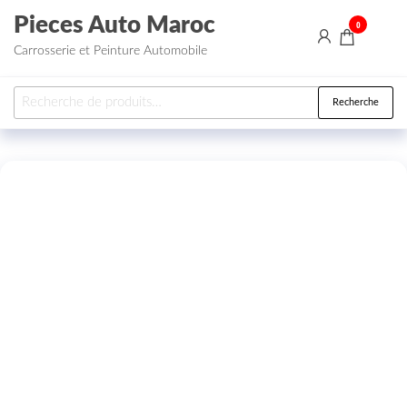
Aller au contenu
Pieces Auto Maroc
0
Carrosserie et Peinture Automobile
Recherche pour :
Recherche