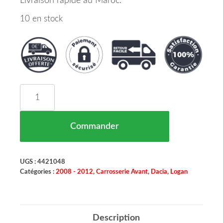
Livraison rapide au Maroc.
10 en stock
quantité de Grille De Pare Chocs Droit Avec Anti
Commander
UGS :
4421048
Catégories :
2008 - 2012
,
Carrosserie Avant
,
Dacia
,
Logan
Description