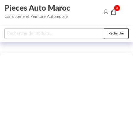
Aller au contenu
Pieces Auto Maroc
0
Carrosserie et Peinture Automobile
Recherche pour :
Recherche