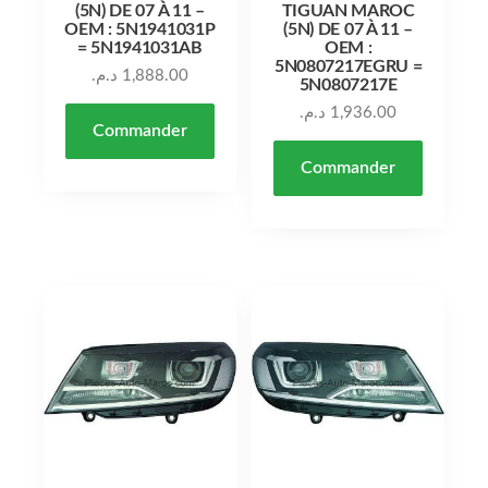
(5N) DE 07 À 11 –
TIGUAN MAROC
OEM : 5N1941031P
(5N) DE 07 À 11 –
= 5N1941031AB
OEM :
5N0807217EGRU =
د.م.
1,888.00
5N0807217E
د.م.
1,936.00
Commander
Commander