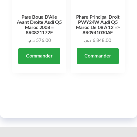
Pare Boue D’Aile
Phare Principal Droit
Avant Droite Audi Q5
PWY24W Audi Q5
Maroc 2008 =
Maroc De 08 À 12 =>
8R0821172F
8R0941030AF
د.م.
576.00
د.م.
6,848.00
Commander
Commander