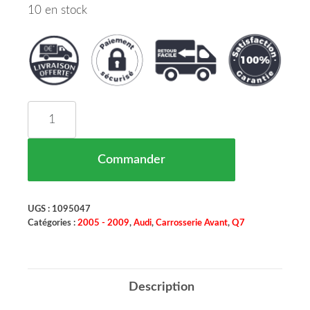
10 en stock
quantité de Grille De Pare Chocs Gauche Noir Ju
Commander
UGS :
1095047
Catégories :
2005 - 2009
,
Audi
,
Carrosserie Avant
,
Q7
Description