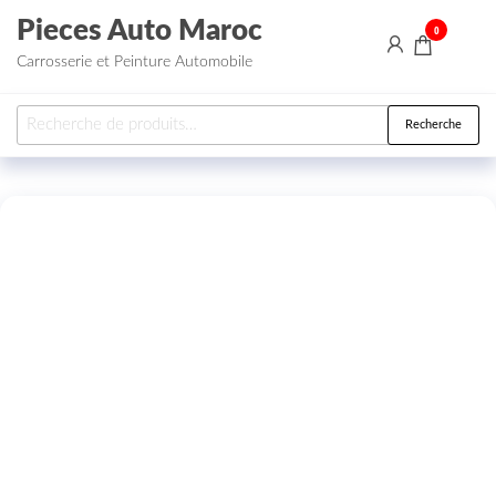
Aller au contenu
Pieces Auto Maroc
0
Carrosserie et Peinture Automobile
Recherche pour :
Recherche