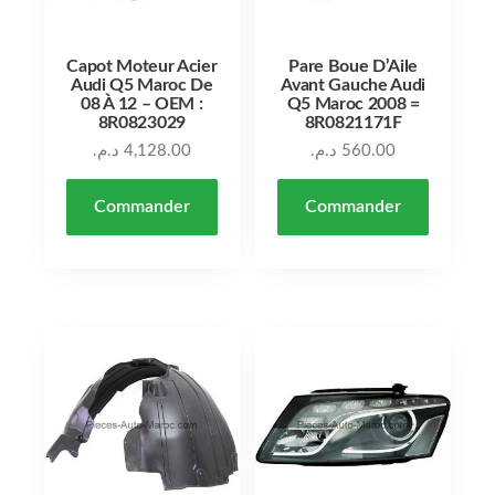
Capot Moteur Acier
Pare Boue D’Aile
Audi Q5 Maroc De
Avant Gauche Audi
08 À 12 – OEM :
Q5 Maroc 2008 =
8R0823029
8R0821171F
د.م.
4,128.00
د.م.
560.00
Commander
Commander