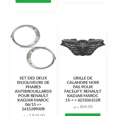
SET DES DEUX
GRILLE DE
ENJOLIVEURS DE
CALANDRE NOIR
PHARES
PAS POUR
ANTIBROUILLARDS
FACELIFT: RENAULT
POUR RENAULT
KADJAR MAROC
KADJAR MAROC
15-> = 623106152R
06/15 =>
د.م.
864.00
261528900R
د.م.
1,824.00