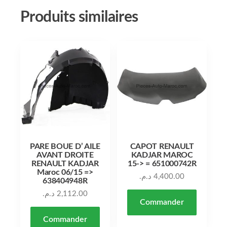
Produits similaires
PARE BOUE D’ AILE
CAPOT RENAULT
AVANT DROITE
KADJAR MAROC
RENAULT KADJAR
15-> = 651000742R
Maroc 06/15 =>
د.م.
4,400.00
638404948R
د.م.
2,112.00
Commander
Commander