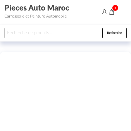
Aller au contenu
Pieces Auto Maroc
0
Carrosserie et Peinture Automobile
Recherche pour :
Recherche