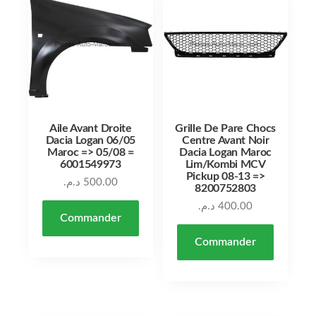
Aile Avant Droite
Grille De Pare Chocs
Dacia Logan 06/05
Centre Avant Noir
Maroc => 05/08 =
Dacia Logan Maroc
6001549973
Lim/Kombi MCV
Pickup 08-13 =>
د.م.
500.00
8200752803
د.م.
400.00
Commander
Commander