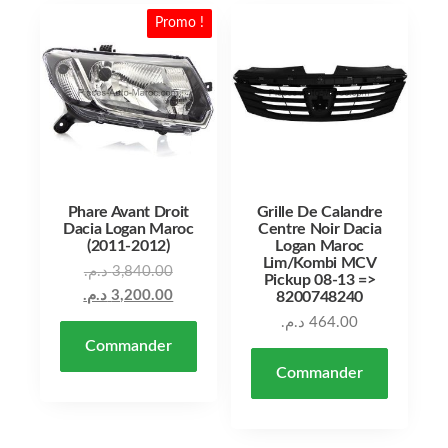
Promo !
Phare Avant Droit
Grille De Calandre
Dacia Logan Maroc
Centre Noir Dacia
(2011-2012)
Logan Maroc
Lim/Kombi MCV
Le prix initial était : 3,840.00 د.م..
د.م.
3,840.00
Pickup 08-13 =>
Le prix actuel est : 3,200.00 د.م..
د.م.
3,200.00
8200748240
د.م.
464.00
Commander
Commander