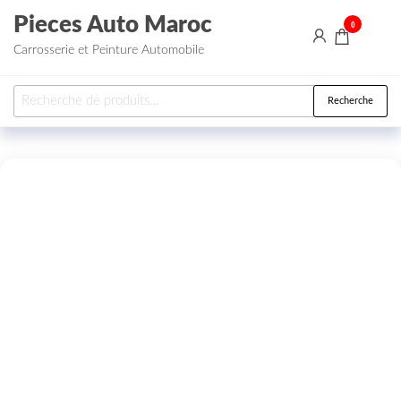
Aller au contenu
Pieces Auto Maroc
0
Carrosserie et Peinture Automobile
Recherche pour :
Recherche