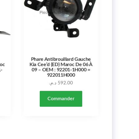
Phare Antibrouillard Gauche
roc
Kia Cee’d (ED) Maroc De 06 À
1-
09 – OEM : 92201-1H000 =
922011H000
د.م.
592.00
Commander