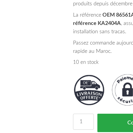
produits depuis décembre
La référence
OEM 86561
référence KA2404A
, ass
installation sans tracas.
Passez commande aujourd’h
rapide au Maroc.
10 en stock
quantité de Grille Pare 
C