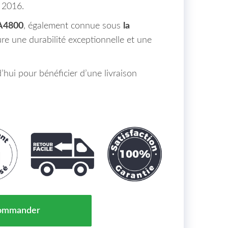
 2016.
A4800
, également connue sous
la
ure une durabilité exceptionnelle et une
ui pour bénéficier d’une livraison
Chocs Avant Central Kia Carens Maroc 12/16 => 86561A4
ommander