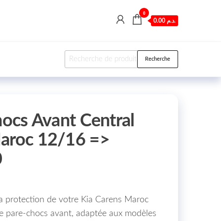
0
0.00 د.م.
Recherche pour :
Recherche
hocs Avant Central
Maroc 12/16 =>
0
la protection de votre Kia Carens Maroc
 de pare-chocs avant, adaptée aux modèles