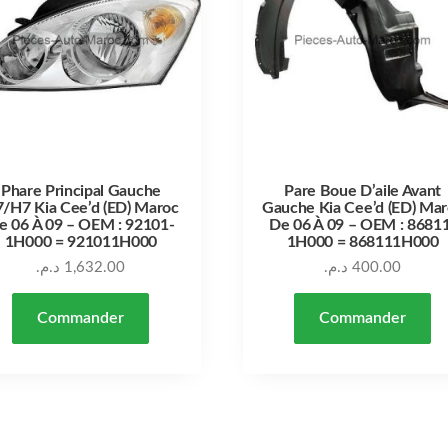
Phare Principal Gauche
Pare Boue D’aile Avant
/H7 Kia Cee’d (ED) Maroc
Gauche Kia Cee’d (ED) Ma
e 06 À 09 – OEM : 92101-
De 06 À 09 – OEM : 8681
1H000 = 921011H000
1H000 = 868111H000
د.م.
1,632.00
د.م.
400.00
Commander
Commander