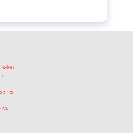
isaion
ur
soires
e Maroc