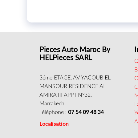
Pieces Auto Maroc By
I
HELPieces SARL
Q
B
3éme ETAGE, AV YACOUB EL
C
MANSOUR RESIDENCE AL
AMIRA III APPT N°32,
M
Marrakech
F
Téléphone :
07 54 09 48 34
Y
A
Localisation