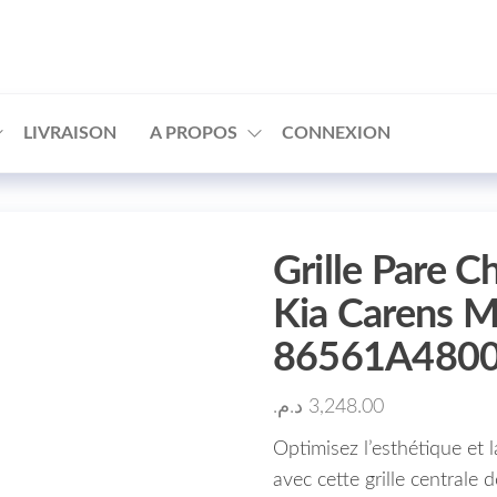
□
LIVRAISON
A PROPOS
CONNEXION
Grille Pare C
Kia Carens 
86561A480
د.م.
3,248.00
Optimisez l’esthétique et 
avec cette grille centrale