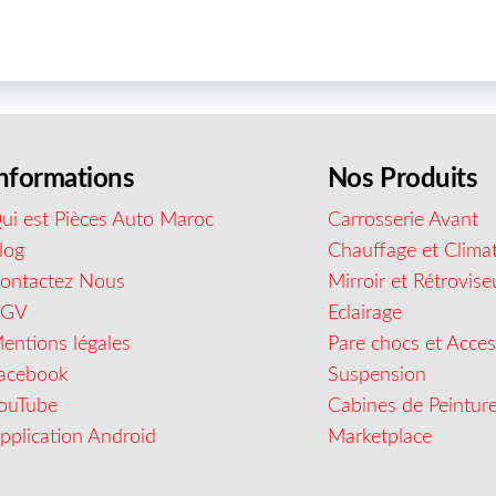
nformations
Nos Produits
ui est Pièces Auto Maroc
Carrosserie Avant
log
Chauffage et Climat
ontactez Nous
Mirroir et Rétrovise
CGV
Eclairage
entions légales
Pare chocs et Acces
acebook
Suspension
ouTube
Cabines de Peintur
pplication Android
Marketplace