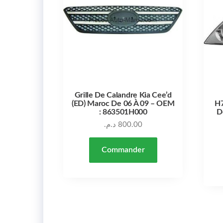
Grille De Calandre Kia Cee’d
(ED) Maroc De 06 À 09 – OEM
H7
: 863501H000
D
د.م.
800.00
Commander