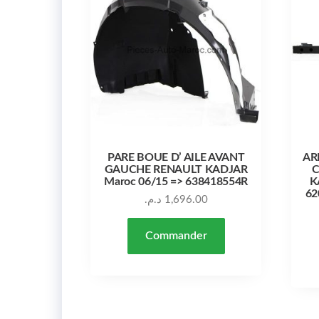
PARE BOUE D’ AILE AVANT
AR
GAUCHE RENAULT KADJAR
C
Maroc 06/15 => 638418554R
K
62
د.م.
1,696.00
Commander