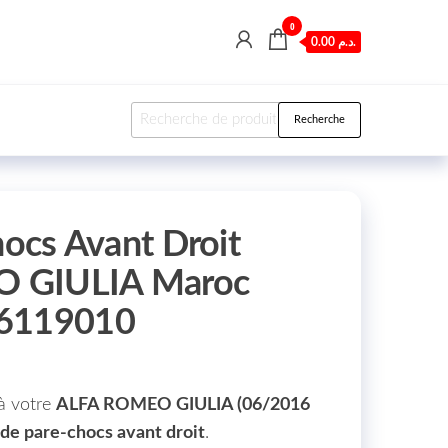
0
0.00 د.م.
Recherche pour :
Recherche
hocs Avant Droit
 GIULIA Maroc
56119010
 à votre
ALFA ROMEO GIULIA (06/2016
e de pare-chocs avant droit
.