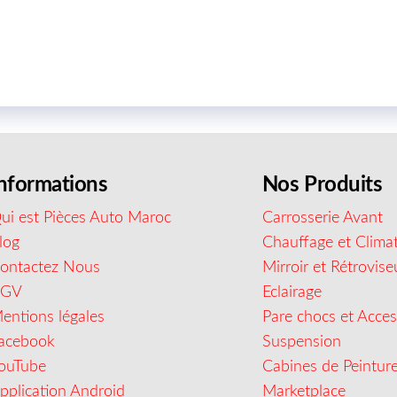
nformations
Nos Produits
ui est Pièces Auto Maroc
Carrosserie Avant
log
Chauffage et Climat
ontactez Nous
Mirroir et Rétrovise
CGV
Eclairage
entions légales
Pare chocs et Acces
acebook
Suspension
ouTube
Cabines de Peintur
pplication Android
Marketplace