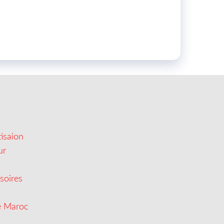
isaion
ur
soires
e Maroc