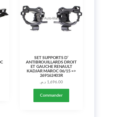
SET SUPPORTS D’
OC
ANTIBROUILLARDS DROIT
ET GAUCHE RENAULT
KADJAR MAROC 06/15 =>
269162403R
د.م.
1,696.00
Commander