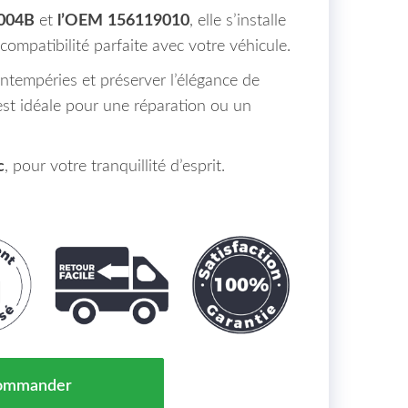
004B
et
l’OEM
156119010
, elle s’installe
compatibilité parfaite avec votre véhicule.
ntempéries et préserver l’élégance de
 est idéale pour une réparation ou un
c
, pour votre tranquillité d’esprit.
 Chocs Avant Droit ALFA ROMEO GIULIA Maroc 06/16 =>
ommander