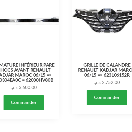
MATURE INFÉRIEUR PARE
GRILLE DE CALANDRE
HOCS AVANT RENAULT
RENAULT KADJAR MAR
ADJAR MAROC 06/15 =>
06/15 => 623106152R
0304EA0C = 62030HV80B
د.م.
2,752.00
د.م.
3,600.00
Commander
Commander