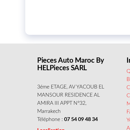
Pieces Auto Maroc By
I
HELPieces SARL
Q
B
3éme ETAGE, AV YACOUB EL
C
MANSOUR RESIDENCE AL
AMIRA III APPT N°32,
M
Marrakech
F
Téléphone :
07 54 09 48 34
Y
A