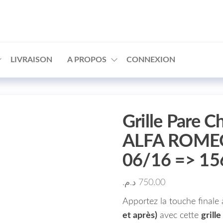
□
LIVRAISON
A PROPOS
CONNEXION
Grille Pare C
ALFA ROMEO
06/16 => 1
د.م.
750.00
Apportez la touche finale
et après)
avec cette
grill