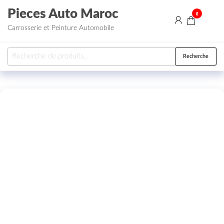
Aller au contenu
Pieces Auto Maroc
0
Carrosserie et Peinture Automobile
Recherche pour :
Recherche