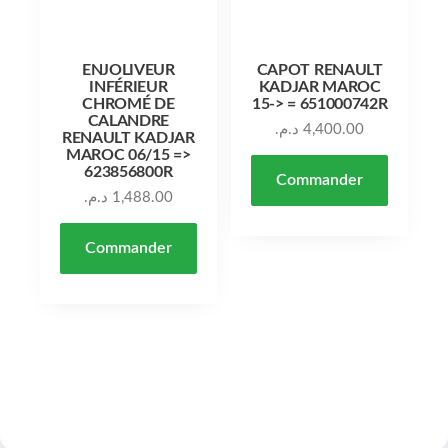
ENJOLIVEUR
CAPOT RENAULT
INFÉRIEUR
KADJAR MAROC
CHROMÉ DE
15-> = 651000742R
CALANDRE
د.م.
4,400.00
RENAULT KADJAR
MAROC 06/15 =>
623856800R
Commander
د.م.
1,488.00
Commander