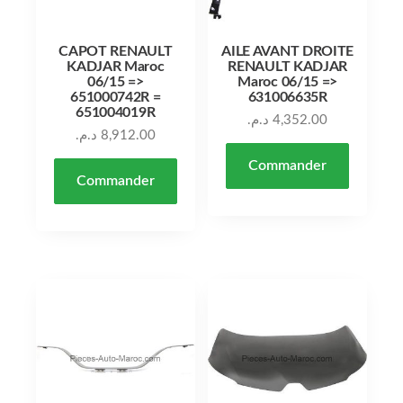
CAPOT RENAULT
AILE AVANT DROITE
KADJAR Maroc
RENAULT KADJAR
06/15 =>
Maroc 06/15 =>
651000742R =
631006635R
651004019R
د.م.
4,352.00
د.م.
8,912.00
Commander
Commander