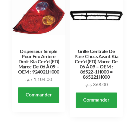
Disperseur Simple
Grille Centrale De
Pour Feu Arriere
Pare Chocs Avant Kia
Droit Kia Cee’d (ED)
Cee’d (ED) Maroc De
Maroc De 06 À 09 –
06 À 09 – OEM :
OEM : 924021H000
86522-1H000 =
865221H000
د.م.
1,104.00
د.م.
368.00
Commander
Commander