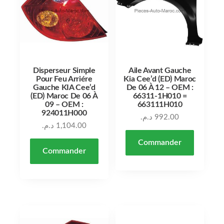
Disperseur Simple
Aile Avant Gauche
Pour Feu Arriére
Kia Cee’d (ED) Maroc
Gauche KIA Cee’d
De 06 À 12 – OEM :
(ED) Maroc De 06 À
66311-1H010 =
09 – OEM :
663111H010
924011H000
د.م.
992.00
د.م.
1,104.00
Commander
Commander