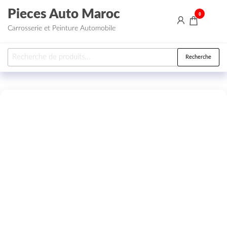
Aller au contenu
Pieces Auto Maroc
0
Carrosserie et Peinture Automobile
Recherche pour :
Recherche