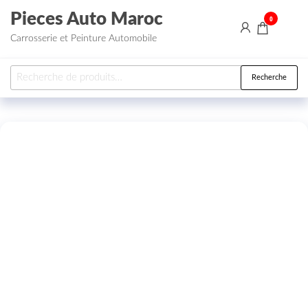
Aller au contenu
Pieces Auto Maroc
0
Carrosserie et Peinture Automobile
Recherche pour :
Recherche