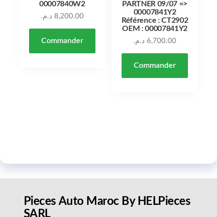
00007840W2
PARTNER 09/07 =>
00007841Y2
د.م.
8,200.00
Référence : CT2902
OEM : 00007841Y2
Commander
د.م.
6,700.00
Commander
Pieces Auto Maroc By HELPieces
SARL