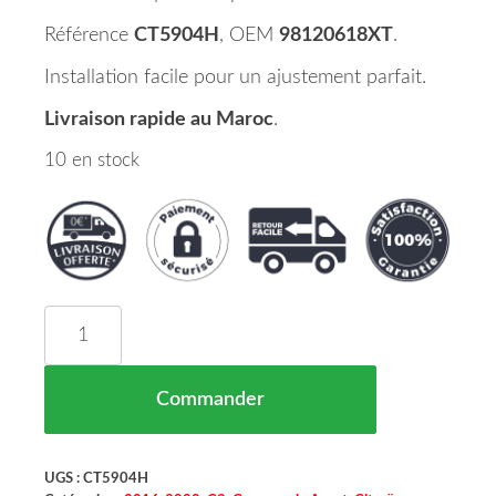
Référence
CT5904H
, OEM
98120618XT
.
Installation facile pour un ajustement parfait.
Livraison rapide au Maroc
.
10 en stock
quantité de Grille Pare Chocs Avant Partie Supé
Commander
UGS :
CT5904H