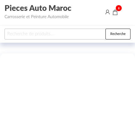
Aller au contenu
Pieces Auto Maroc
0
Carrosserie et Peinture Automobile
Recherche pour :
Recherche