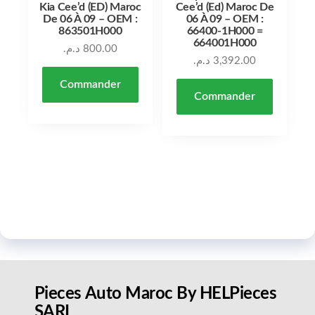
Kia Cee’d (ED) Maroc
Cee’d (Ed) Maroc De
De 06 À 09 – OEM :
06 À 09 – OEM :
863501H000
66400-1H000 =
664001H000
د.م.
800.00
د.م.
3,392.00
Commander
Commander
Pieces Auto Maroc By HELPieces
SARL