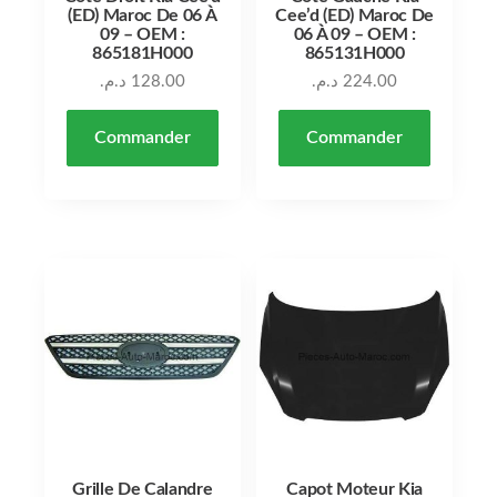
(ED) Maroc De 06 À
Cee’d (ED) Maroc De
09 – OEM :
06 À 09 – OEM :
865181H000
865131H000
د.م.
128.00
د.م.
224.00
Commander
Commander
Grille De Calandre
Capot Moteur Kia