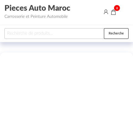
Aller au contenu
Pieces Auto Maroc
0
Carrosserie et Peinture Automobile
Recherche pour :
Recherche