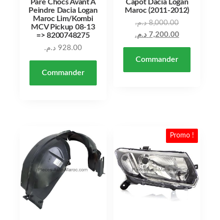
Pare Chocs Avant A
Capot Dacia Logan
Peindre Dacia Logan
Maroc (2011-2012)
Maroc Lim/Kombi
د.م.
8,000.00
MCV Pickup 08-13
د.م.
7,200.00
=> 8200748275
د.م.
928.00
Commander
Commander
Promo !