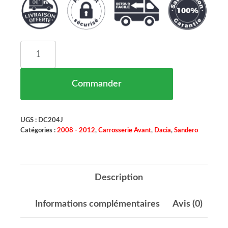
quantité de Guidage D'air Pare Chocs Avant Droi
Commander
UGS :
DC204J
Catégories :
2008 - 2012
,
Carrosserie Avant
,
Dacia
,
Sandero
Description
Informations complémentaires
Avis (0)