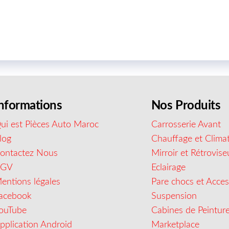
nformations
Nos Produits
ui est Pièces Auto Maroc
Carrosserie Avant
log
Chauffage et Climat
ontactez Nous
Mirroir et Rétrovise
CGV
Eclairage
entions légales
Pare chocs et Acces
acebook
Suspension
ouTube
Cabines de Peintur
pplication Android
Marketplace