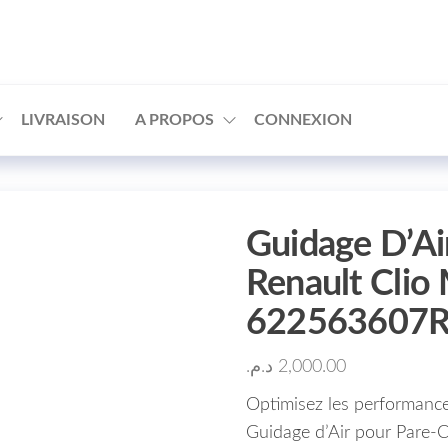
□
LIVRAISON
A PROPOS
CONNEXION
Guidage D’Ai
Renault Clio
622563607
د.م.
2,000.00
Optimisez les performance
Guidage d’Air pour Pare-C