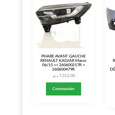
PHARE AVANT GAUCHE
RENAULT KADJAR Maroc
R
06/15 => 260600217R =
260600479R
DÉ
د.م.
7,312.00
Commander