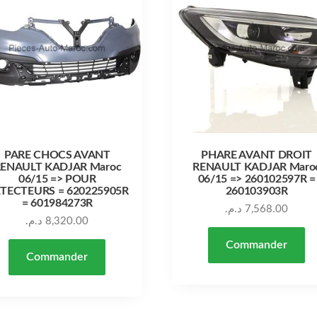
PARE CHOCS AVANT
PHARE AVANT DROIT
ENAULT KADJAR Maroc
RENAULT KADJAR Maro
06/15 => POUR
06/15 => 260102597R =
TECTEURS = 620225905R
260103903R
= 601984273R
د.م.
7,568.00
د.م.
8,320.00
Commander
Commander