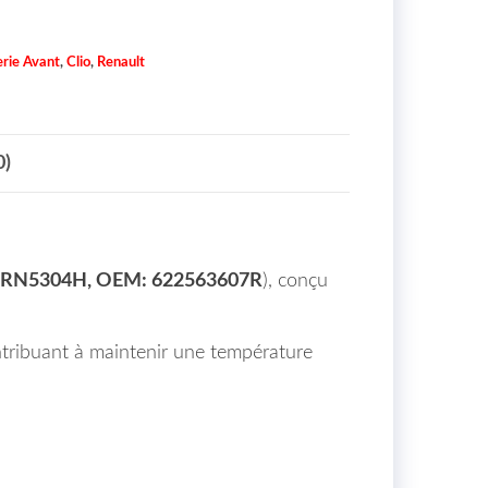
rie Avant
,
Clio
,
Renault
0)
: RN5304H, OEM: 622563607R
), conçu
ntribuant à maintenir une température