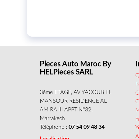
Pieces Auto Maroc By
I
HELPieces SARL
Q
B
3éme ETAGE, AV YACOUB EL
C
MANSOUR RESIDENCE AL
AMIRA III APPT N°32,
M
Marrakech
F
Téléphone :
07 54 09 48 34
Y
A
Localisation