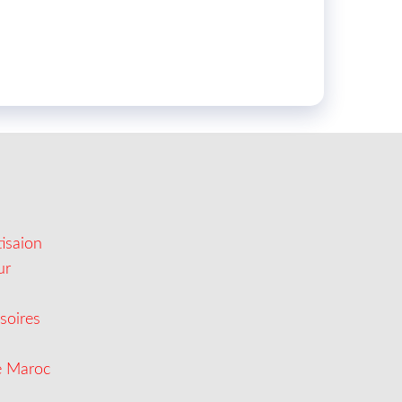
isaion
ur
soires
e Maroc