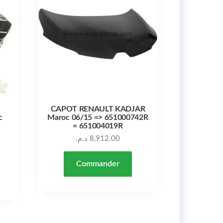
CAPOT RENAULT KADJAR
c
Maroc 06/15 => 651000742R
= 651004019R
د.م.
8,912.00
Commander