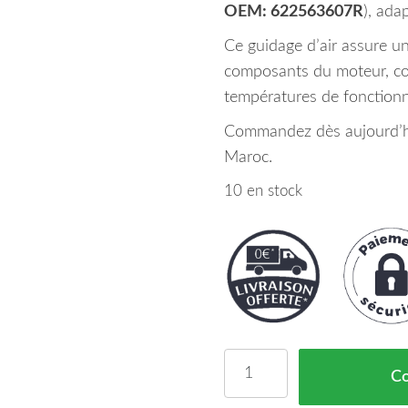
OEM: 622563607R
), ada
Ce guidage d’air assure un
composants du moteur, con
températures de fonction
Commandez dès aujourd’hui
Maroc.
10 en stock
quantité de Guidage D'A
C