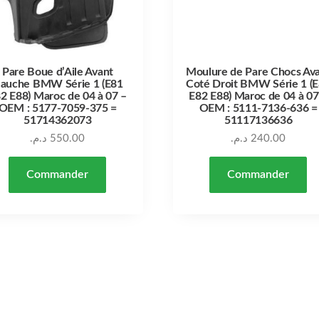
Pare Boue d’Aile Avant
Moulure de Pare Chocs Av
auche BMW Série 1 (E81
Coté Droit BMW Série 1 (
2 E88) Maroc de 04 à 07 –
E82 E88) Maroc de 04 à 07
OEM : 5177-7059-375 =
OEM : 5111-7136-636 =
51714362073
51117136636
د.م.
550.00
د.م.
240.00
Commander
Commander