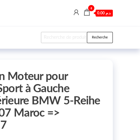
0
0.00 د.م.
Recherche pour :
Recherche
on Moteur pour
Sport à Gauche
térieure BMW 5-Reihe
-07 Maroc =>
07