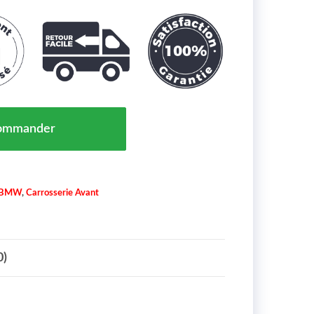
ion Moteur pour Equipement Sport à Gauche Inférieur 
ommander
BMW
,
Carrosserie Avant
0)