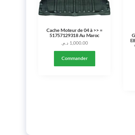
Cache Moteur de 04 à >> =
51757129318 Au Maroc
G
E8
د.م.
1,000.00
Commander