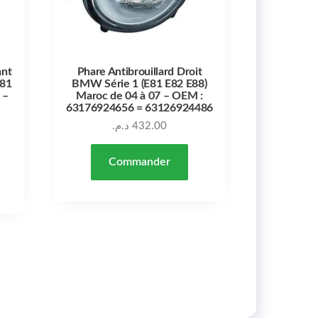
ant
Phare Antibrouillard Droit
E81
BMW Série 1 (E81 E82 E88)
 –
Maroc de 04 à 07 – OEM :
63176924656 = 63126924486
د.م.
432.00
Commander