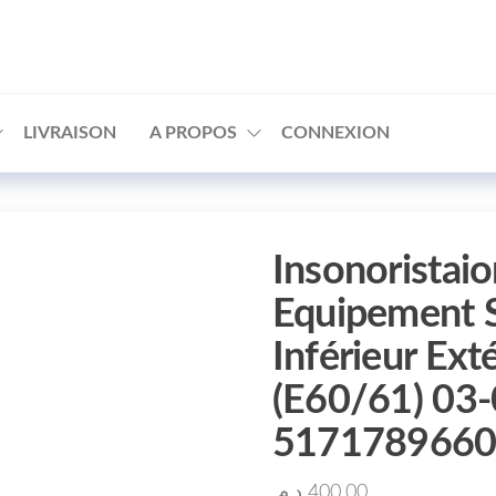
□
LIVRAISON
A PROPOS
CONNEXION
Insonoristai
Equipement 
Inférieur Ex
(E60/61) 03
517178966
د.م.
400.00