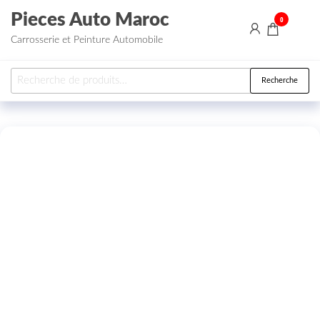
Aller au contenu
Pieces Auto Maroc
0
Carrosserie et Peinture Automobile
Recherche pour :
Recherche