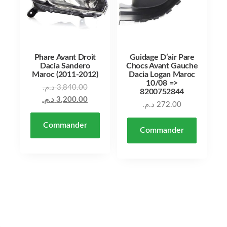
Phare Avant Droit
Guidage D’air Pare
Dacia Sandero
Chocs Avant Gauche
Maroc (2011-2012)
Dacia Logan Maroc
10/08 =>
Le prix initial était : 3,840.00 د.م..
د.م.
3,840.00
8200752844
Le prix actuel est : 3,200.00 د.م..
د.م.
3,200.00
د.م.
272.00
Commander
Commander