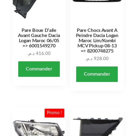
Pare Boue D’aile
Pare Chocs Avant A
Avant Gauche Dacia
Peindre Dacia Logan
Logan Maroc 06/05
Maroc Lim/Kombi
=> 6001549270
MCV Pickup 08-13
=> 8200748275
د.م.
416.00
د.م.
928.00
Commander
Commander
Promo !