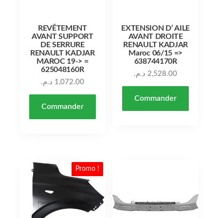
REVÊTEMENT
EXTENSION D’ AILE
AVANT SUPPORT
AVANT DROITE
DE SERRURE
RENAULT KADJAR
RENAULT KADJAR
Maroc 06/15 =>
MAROC 19-> =
638744170R
625048160R
د.م.
2,528.00
د.م.
1,072.00
Commander
Commander
Promo !