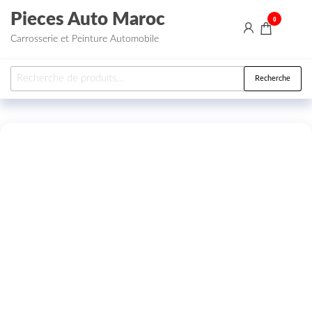
Aller au contenu
Pieces Auto Maroc
0
Carrosserie et Peinture Automobile
Recherche pour :
Recherche