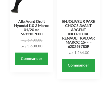
Aile Avant Droit
ENJOLIVEUR PARE
Hyundai i10 3 Maroc
CHOCS AVANT
01/20 =>
ARGENT
66321K7000
INFÉRIEURE
RENAULT KADJAR
Le prix initial était : 6,400.00 د.م..
د.م.
6,400.00
MAROC 15-> =
Le prix actuel est : 5,600.00 د.م..
د.م.
5,600.00
620269780R
د.م.
1,264.00
Commander
Commander