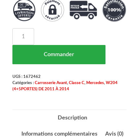
quantité de Kit Bas De Caisse Droit Et Gauche Lo
Commander
UGS :
1672462
Catégories :
Carrosserie Avant
,
Classe C
,
Mercedes
,
W204
(4+5PORTES) DE 2011 À 2014
Description
Informations complémentaires
Avis (0)