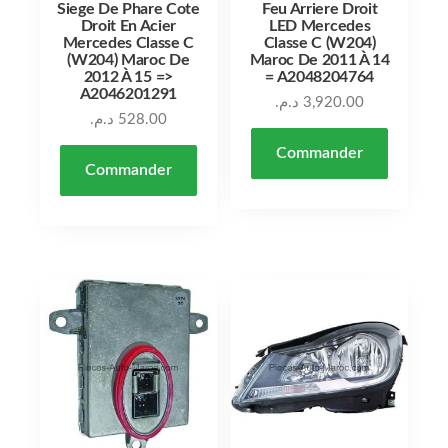
Siege De Phare Cote
Feu Arriere Droit
Droit En Acier
LED Mercedes
Mercedes Classe C
Classe C (W204)
(W204) Maroc De
Maroc De 2011 À 14
2012 À 15 =>
= A2048204764
A2046201291
د.م.
3,920.00
د.م.
528.00
Commander
Commander