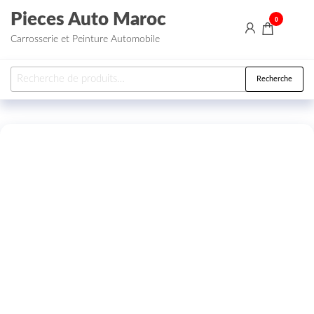
Aller au contenu
Pieces Auto Maroc
0
Carrosserie et Peinture Automobile
Recherche pour :
Recherche