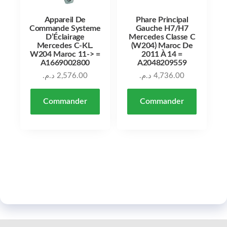
Appareil De
Phare Principal
Commande Systeme
Gauche H7/H7
D’Éclairage
Mercedes Classe C
Mercedes C-KL.
(W204) Maroc De
W204 Maroc 11-> =
2011 À 14 =
A1669002800
A2048209559
د.م.
2,576.00
د.م.
4,736.00
Commander
Commander