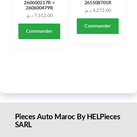
260600217R =
265508701R
260600479R
د.م.
4,272.00
د.م.
7,312.00
Commander
Commander
Pieces Auto Maroc By HELPieces
SARL