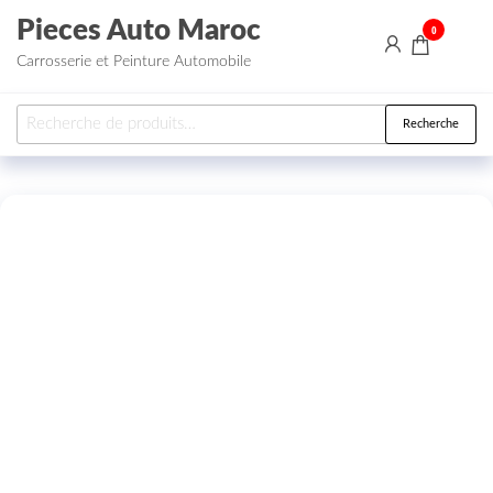
Aller au contenu
Pieces Auto Maroc
0
Carrosserie et Peinture Automobile
Recherche pour :
Recherche