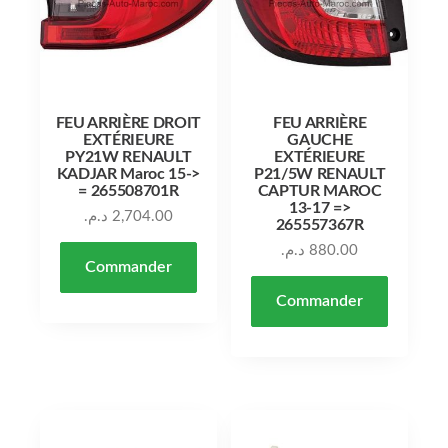
FEU ARRIÈRE DROIT
FEU ARRIÈRE
EXTÉRIEURE
GAUCHE
PY21W RENAULT
EXTÉRIEURE
KADJAR Maroc 15->
P21/5W RENAULT
= 265508701R
CAPTUR MAROC
13-17 =>
د.م.
2,704.00
265557367R
د.م.
880.00
Commander
Commander