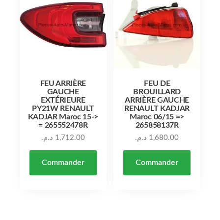
FEU ARRIÈRE
FEU DE
GAUCHE
BROUILLARD
EXTÉRIEURE
ARRIÈRE GAUCHE
PY21W RENAULT
RENAULT KADJAR
KADJAR Maroc 15->
Maroc 06/15 =>
= 265552478R
265858137R
د.م.
1,712.00
د.م.
1,680.00
Commander
Commander