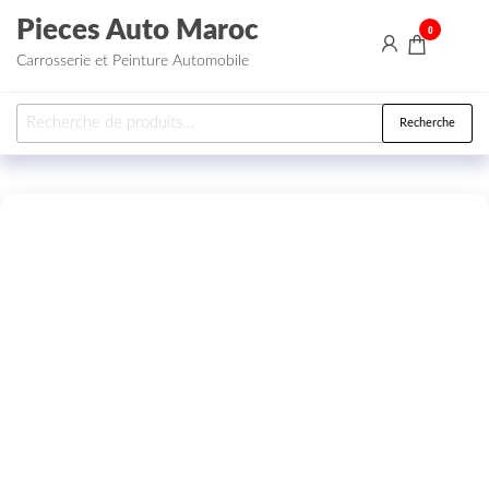
Aller au contenu
Pieces Auto Maroc
0
Carrosserie et Peinture Automobile
Recherche pour :
Recherche