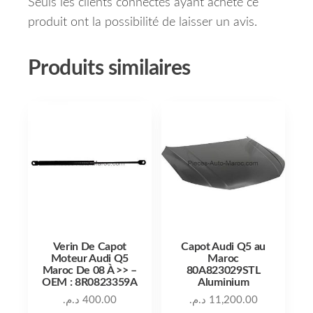
Seuls les clients connectés ayant acheté ce
produit ont la possibilité de laisser un avis.
Produits similaires
Verin De Capot
Capot Audi Q5 au
Moteur Audi Q5
Maroc
Maroc De 08 À >> –
80A823029STL
OEM : 8R0823359A
Aluminium
د.م.
400.00
د.م.
11,200.00