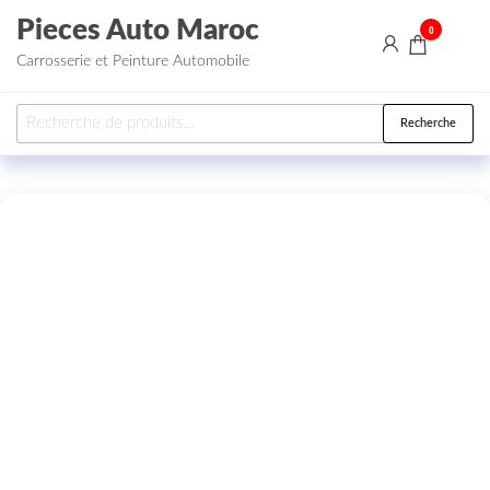
Aller au contenu
Pieces Auto Maroc
0
Carrosserie et Peinture Automobile
Recherche pour :
Recherche