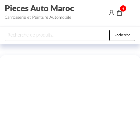
Aller au contenu
Pieces Auto Maroc
0
Carrosserie et Peinture Automobile
Recherche pour :
Recherche