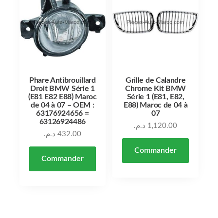
Phare Antibrouillard
Grille de Calandre
Droit BMW Série 1
Chrome Kit BMW
(E81 E82 E88) Maroc
Série 1 (E81, E82,
de 04 à 07 – OEM :
E88) Maroc de 04 à
63176924656 =
07
63126924486
د.م.
1,120.00
د.م.
432.00
Commander
Commander