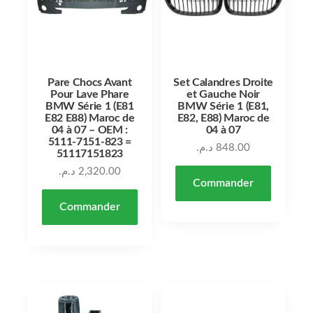
Pare Chocs Avant
Set Calandres Droite
Pour Lave Phare
et Gauche Noir
BMW Série 1 (E81
BMW Série 1 (E81,
E82 E88) Maroc de
E82, E88) Maroc de
04 à 07 – OEM :
04 à 07
5111-7151-823 =
د.م.
848.00
51117151823
د.م.
2,320.00
Commander
Commander