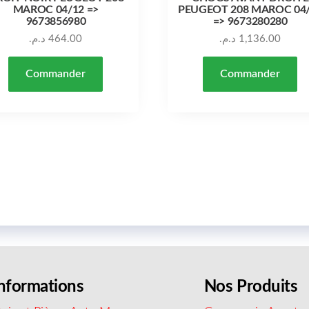
MAROC 04/12 =>
PEUGEOT 208 MAROC 04
9673856980
=> 9673280280
د.م.
464.00
د.م.
1,136.00
Commander
Commander
nformations
Nos Produits