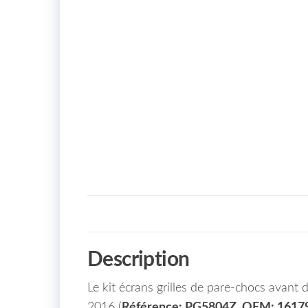
Description
Le kit écrans grilles de pare-chocs avan
2016 (
Référence: PG5804Z, OEM: 1617