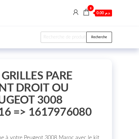
0
0.00 د.م.
Recherche pour :
Recherche
 GRILLES PARE
NT DROIT OU
UGEOT 3008
6 => 1617976080
e à votre Peugeot 3008 Maroc avec le kit