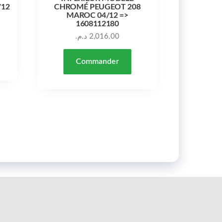
/12
CHROMÉ PEUGEOT 208
MAROC 04/12 =>
1608112180
د.م.
2,016.00
Commander