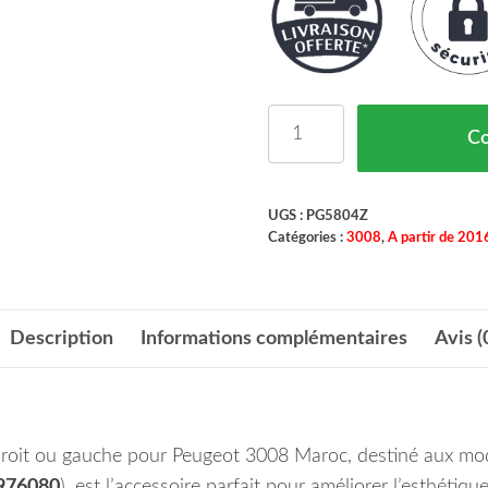
quantité de KIT ECRA
C
UGS :
PG5804Z
Catégories :
3008
,
A partir de 201
Description
Informations complémentaires
Avis (
t droit ou gauche pour Peugeot 3008 Maroc, destiné aux mo
976080
), est l’accessoire parfait pour améliorer l’esthétiqu