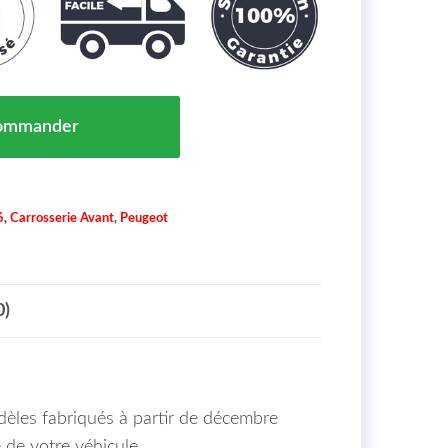
NS GRILLES PARE CHOCS AVANT DROIT OU GAUCHE PE
ommander
6
,
Carrosserie Avant
,
Peugeot
0)
dèles fabriqués à partir de décembre
e de votre véhicule.