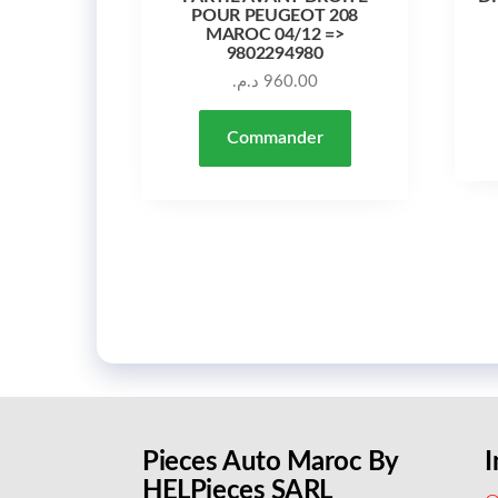
POUR PEUGEOT 208
MAROC 04/12 =>
9802294980
د.م.
960.00
Commander
Pieces Auto Maroc By
I
HELPieces SARL