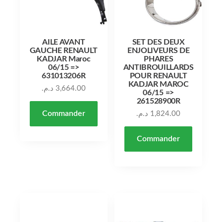
AILE AVANT
SET DES DEUX
GAUCHE RENAULT
ENJOLIVEURS DE
KADJAR Maroc
PHARES
06/15 =>
ANTIBROUILLARDS
631013206R
POUR RENAULT
KADJAR MAROC
د.م.
3,664.00
06/15 =>
261528900R
Commander
د.م.
1,824.00
Commander