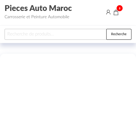
Aller au contenu
Pieces Auto Maroc
0
Carrosserie et Peinture Automobile
Recherche pour :
Recherche