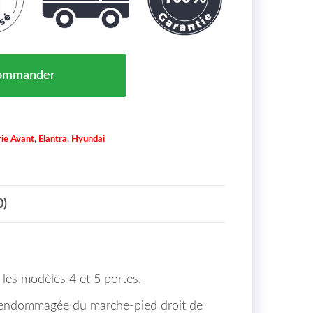
Droit Tôle de Réparation 4 et 5 Portes Hyundai Elantra
ommander
ie Avant
,
Elantra
,
Hyundai
0)
es modèles 4 et 5 portes.
ie endommagée du marche-pied droit de