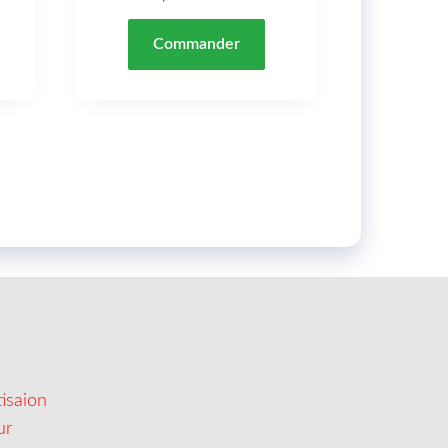
Commander
isaion
ur