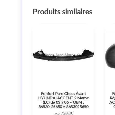
Produits similaires
Renfort Pare Chocs Avant
R
HYUNDAI ACCENT 2 Maroc
Ré
(LC) de 03 à 06 – OEM :
AC
86530-25650 = 8653025650
د.م.
720.00