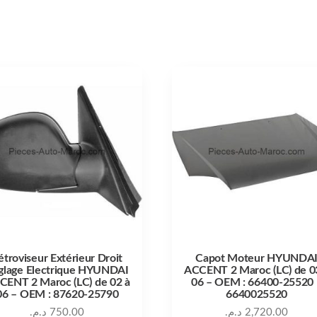
étroviseur Extérieur Droit
Capot Moteur HYUNDA
glage Electrique HYUNDAI
ACCENT 2 Maroc (LC) de 0
CENT 2 Maroc (LC) de 02 à
06 – OEM : 66400-25520 
06 – OEM : 87620-25790
6640025520
د.م.
750.00
د.م.
2,720.00