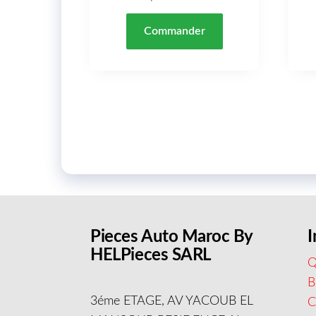
Commander
Pieces Auto Maroc By
I
HELPieces SARL
Q
B
3éme ETAGE, AV YACOUB EL
C