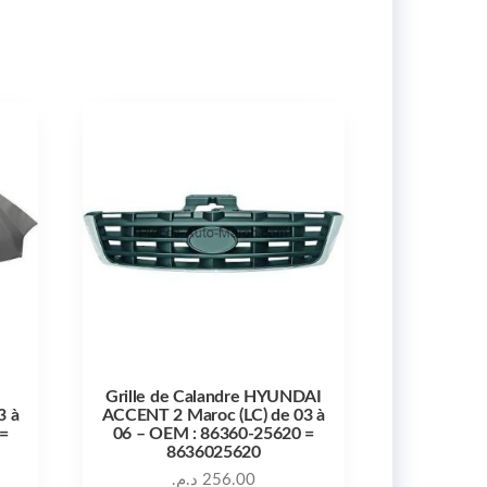
I
Grille de Calandre HYUNDAI
3 à
ACCENT 2 Maroc (LC) de 03 à
=
06 – OEM : 86360-25620 =
8636025620
د.م.
256.00