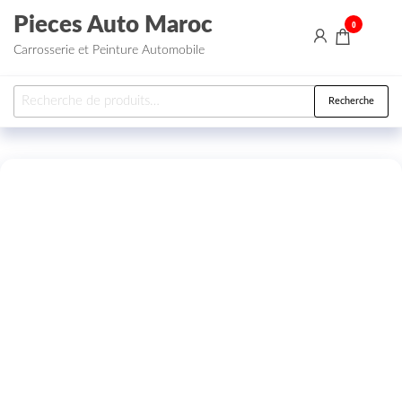
Aller au contenu
Pieces Auto Maroc
0
Carrosserie et Peinture Automobile
Recherche pour :
Recherche