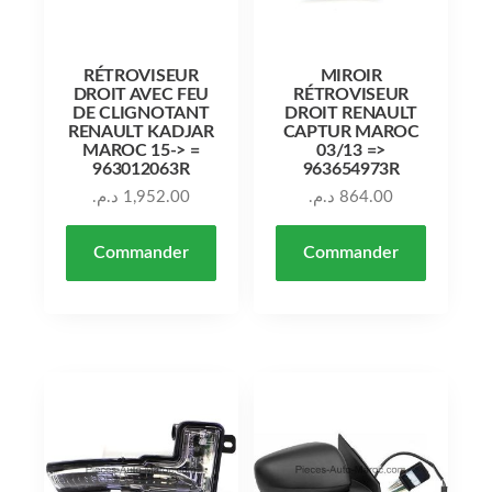
RÉTROVISEUR
MIROIR
DROIT AVEC FEU
RÉTROVISEUR
DE CLIGNOTANT
DROIT RENAULT
RENAULT KADJAR
CAPTUR MAROC
MAROC 15-> =
03/13 =>
963012063R
963654973R
د.م.
1,952.00
د.م.
864.00
Commander
Commander