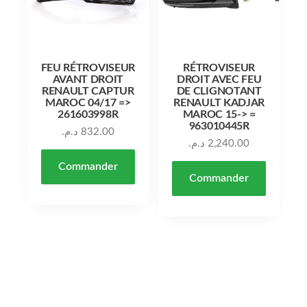
FEU RÉTROVISEUR
RÉTROVISEUR
AVANT DROIT
DROIT AVEC FEU
RENAULT CAPTUR
DE CLIGNOTANT
MAROC 04/17 =>
RENAULT KADJAR
261603998R
MAROC 15-> =
963010445R
د.م.
832.00
د.م.
2,240.00
Commander
Commander