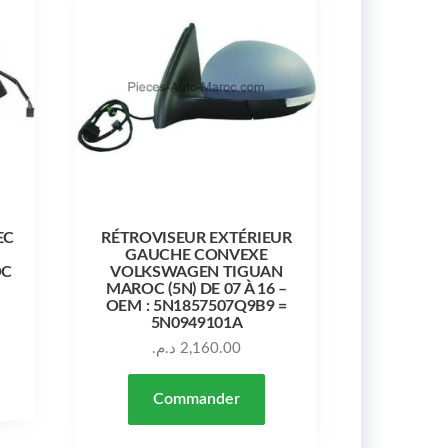
EC
RÉTROVISEUR EXTÉRIEUR
GAUCHE CONVEXE
OC
VOLKSWAGEN TIGUAN
MAROC (5N) DE 07 À 16 –
OEM : 5N1857507Q9B9 =
5N0949101A
د.م.
2,160.00
Commander