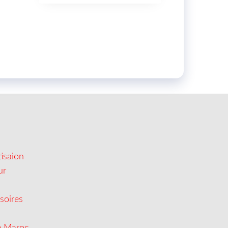
isaion
ur
soires
e Maroc