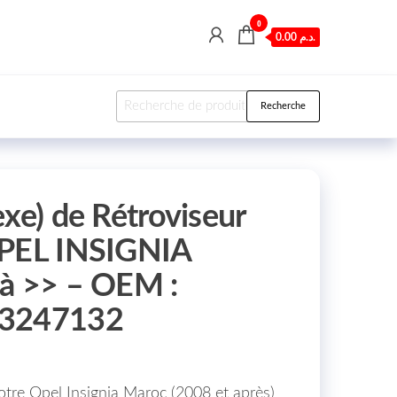
0
0.00 د.م.
Recherche pour :
Recherche
xe) de Rétroviseur
OPEL INSIGNIA
à >> – OEM :
13247132
 votre Opel Insignia Maroc (2008 et après)