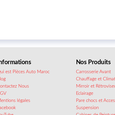
nformations
Nos Produits
ui est Pièces Auto Maroc
Carrosserie Avant
log
Chauffage et Climat
ontactez Nous
Mirroir et Rétrovise
CGV
Eclairage
entions légales
Pare chocs et Acces
acebook
Suspension
ouTube
Cabines de Peintur