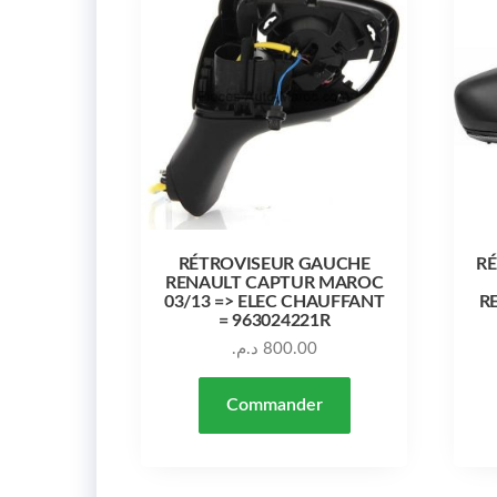
RÉTROVISEUR GAUCHE
RÉ
RENAULT CAPTUR MAROC
03/13 => ELEC CHAUFFANT
R
= 963024221R
د.م.
800.00
Commander