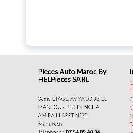
Pieces Auto Maroc By
I
HELPieces SARL
Q
B
3éme ETAGE, AV YACOUB EL
C
MANSOUR RESIDENCE AL
AMIRA III APPT N°32,
M
Marrakech
F
Téléphone :
07 54 09 48 34
Y