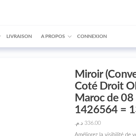
□
LIVRAISON
A PROPOS
CONNEXION
Miroir (Conve
Coté Droit 
Maroc de 08 
1426564 = 
د.م.
336.00
Améliorez la visibilité de