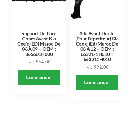
Support De Pare
Aile Avant Droite
Chocs Avant Kia
(Pour Repetiteur) Kia
Cee’d (ED) Maroc De
Cee’d (Ed) Maroc De
06 À 09 – OEM :
06 À 12 – OEM :
865601H000
66321-1H010 =
663211H010
د.م.
864.00
د.م.
992.00
Commander
Commander