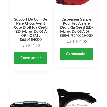
Support De Coin De
Disperseur Simple
Pare Chocs Avant
Pour Feu Arriere
Coté Droit Kia Cee’d
Droit Kia Cee’d (ED)
(ED) Maroc De 06 À
Maroc De 06 À 09 –
09 – OEM :
OEM : 924021H000
865141H000
د.م.
1,104.00
د.م.
224.00
Commander
Commander