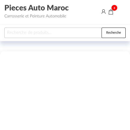
Aller au contenu
Pieces Auto Maroc
0
Carrosserie et Peinture Automobile
Recherche pour :
Recherche