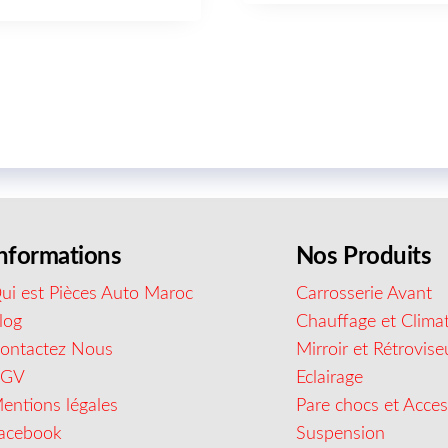
nformations
Nos Produits
ui est Pièces Auto Maroc
Carrosserie Avant
log
Chauffage et Climat
ontactez Nous
Mirroir et Rétrovise
CGV
Eclairage
entions légales
Pare chocs et Acces
acebook
Suspension