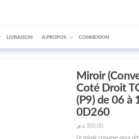
□
LIVRAISON
A PROPOS
CONNEXION
Miroir (Conve
Coté Droit 
(P9) de 06 à
0D260
د.م.
300.00
Le miroir convexe pour ré