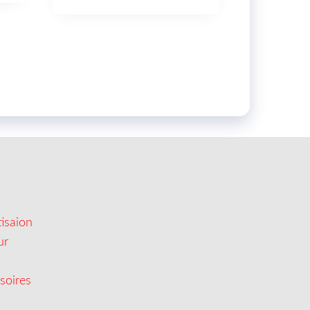
isaion
ur
soires