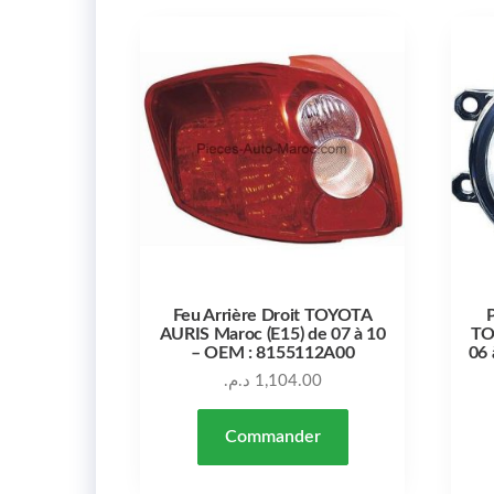
Feu Arrière Droit TOYOTA
P
AURIS Maroc (E15) de 07 à 10
TO
– OEM : 8155112A00
06 
د.م.
1,104.00
Commander