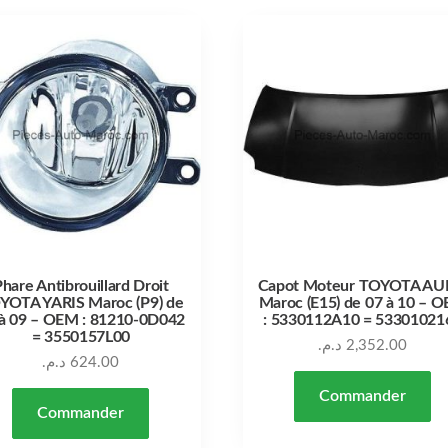
hare Antibrouillard Droit
Capot Moteur TOYOTA AU
YOTA YARIS Maroc (P9) de
Maroc (E15) de 07 à 10 – 
à 09 – OEM : 81210-0D042
: 5330112A10 = 53301021
= 3550157L00
د.م.
2,352.00
د.م.
624.00
Commander
Commander