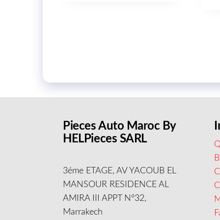
Pieces Auto Maroc By
I
HELPieces SARL
Q
B
3éme ETAGE, AV YACOUB EL
C
MANSOUR RESIDENCE AL
AMIRA III APPT N°32,
M
Marrakech
F