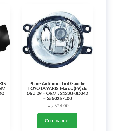
RIS
Phare Antibrouillard Gauche
OEM
TOYOTA YARIS Maroc (P9) de
60
06 à 09 – OEM : 81220-0D042
= 3550257L00
د.م.
624.00
Commander