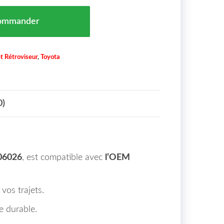
vexe) de Rétroviseur Coté Droit TOYOTA YARIS Maroc (P
ommander
et Rétroviseur
,
Toyota
0)
06026
, est compatible avec
l’OEM
 vos trajets.
e durable.