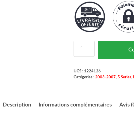
quantité de Miroir de r
C
UGS :
1224126
Catégories :
2003-2007
,
5 Series
,
Description
Informations complémentaires
Avis (