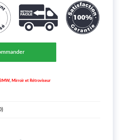
étroviseur Coté Droit sans Abaissement Automatique BM
ommander
BMW
,
Mirroir et Rétroviseur
0)