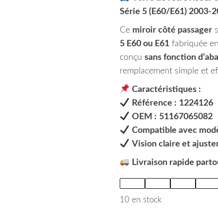
Série 5 (E60/E61) 2003-
Ce
miroir côté passager
s
5 E60 ou E61
fabriquée e
conçu
sans fonction d’a
remplacement simple et ef
Caractéristiques :
Référence :
1224126
OEM :
51167065082
Compatible avec modè
Vision claire et ajust
Livraison rapide parto
10 en stock