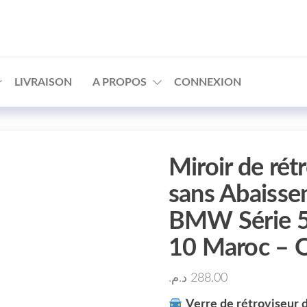
□
LIVRAISON
A PROPOS
CONNEXION
Miroir de rét
sans Abaiss
BMW Série 5 
10 Maroc – 
د.م.
288.00
Verre de rétroviseur