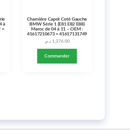
rie
Charnière Capot Coté Gauche
4 à
BMW Série 1 (E81 E82 E88)
 =
Maroc de 04 à 11 – OEM :
41617210673 = 41617131749
د.م.
1,376.00
Commander