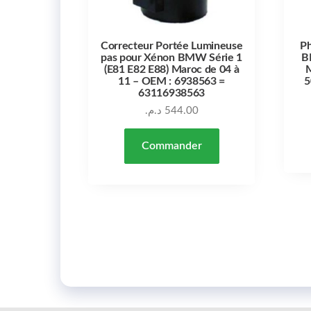
Correcteur Portée Lumineuse
Ph
pas pour Xénon BMW Série 1
B
(E81 E82 E88) Maroc de 04 à
M
11 – OEM : 6938563 =
5
63116938563
د.م.
544.00
Commander