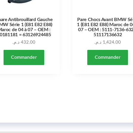
are Antibrouillard Gauche
Pare Chocs Avant BMW Sé
MW Série 1 (E81 E82 E88)
1 (E81 E82 E88) Maroc de 0
aroc de 04 à 07 – OEM :
07 – OEM : 5111-7136-632
0181181 = 63126924485
51117136632
د.م.
432.00
د.م.
1,424.00
Commander
Commander