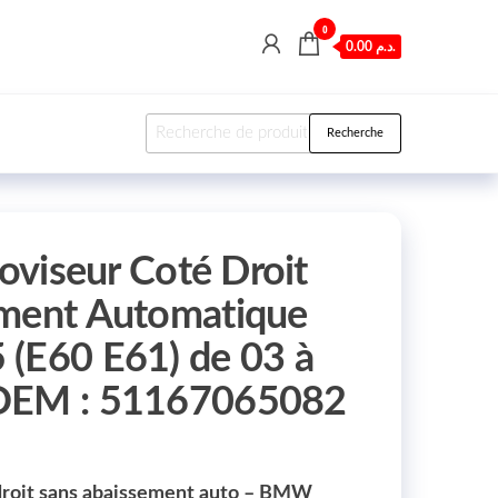
0
0.00 د.م.
Recherche pour :
Recherche
roviseur Coté Droit
ement Automatique
(E60 E61) de 03 à
OEM : 51167065082
 droit sans abaissement auto – BMW