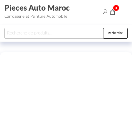
Aller au contenu
Pieces Auto Maroc
0
Carrosserie et Peinture Automobile
Recherche pour :
Recherche