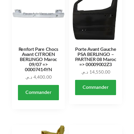
Renfort Pare Chocs
Porte Avant Gauche
Avant CITROEN
PSA BERLINGO –
BERLINGO Maroc
PARTNER 08 Maroc
09/07 =>
=> 00009002Z3
00007414YN
د.م.
14,550.00
د.م.
4,400.00
Commander
Commander