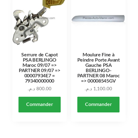
Serrure de Capot
Moulure Fine à
PSA BERLINGO
Peindre Porte Avant
Maroc 09/07 =>
Gauche PSA
PARTNER 09/07 =>
BERLINGO-
00007934E7 =
PARTNER 08 Maroc
79340000000
=> 00008545GV
د.م.
800.00
د.م.
1,100.00
Commander
Commander