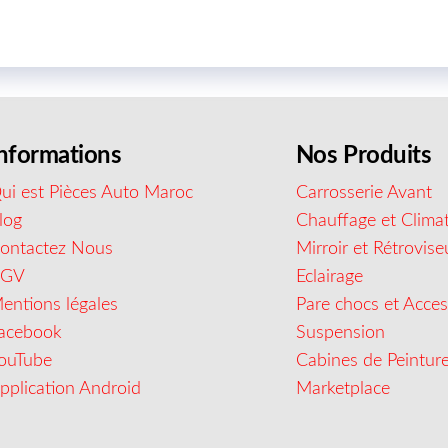
nformations
Nos Produits
ui est Pièces Auto Maroc
Carrosserie Avant
log
Chauffage et Climat
ontactez Nous
Mirroir et Rétrovise
CGV
Eclairage
entions légales
Pare chocs et Acces
acebook
Suspension
ouTube
Cabines de Peintur
pplication Android
Marketplace