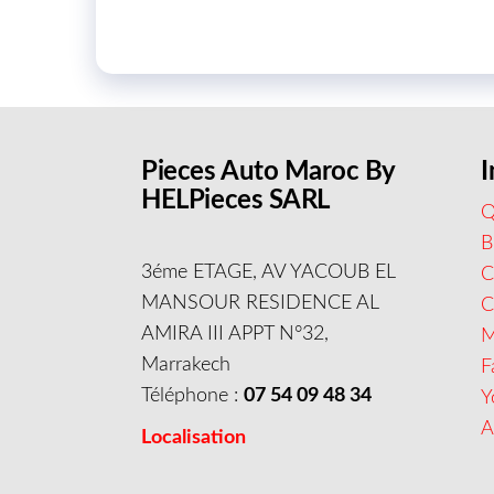
Pieces Auto Maroc By
I
HELPieces SARL
Q
B
3éme ETAGE, AV YACOUB EL
C
MANSOUR RESIDENCE AL
AMIRA III APPT N°32,
M
Marrakech
F
Téléphone :
07 54 09 48 34
Y
A
Localisation