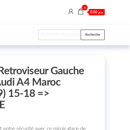
0
0.00 د.م.
Recherche pour :
Recherche
 Retroviseur Gauche
Audi A4 Maroc
9) 15-18 =>
E
et votre sécurité avec ce miroir glace de