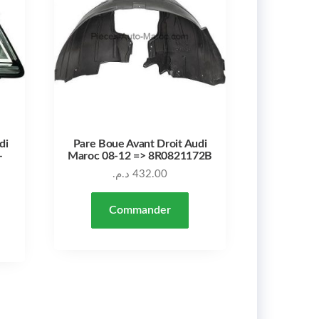
di
Pare Boue Avant Droit Audi
–
Maroc 08-12 => 8R0821172B
د.م.
432.00
Commander