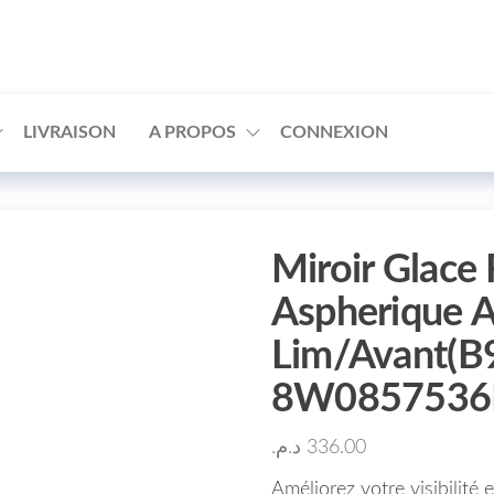
□
LIVRAISON
A PROPOS
CONNEXION
Miroir Glace
Aspherique 
Lim/Avant(B
8W0857536
د.م.
336.00
Améliorez votre visibilité 