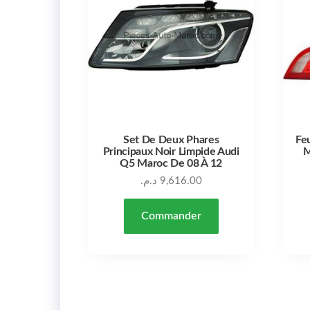
Set De Deux Phares
Fe
Principaux Noir Limpide Audi
M
Q5 Maroc De 08 À 12
د.م.
9,616.00
Commander