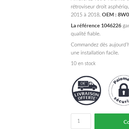
rétroviseur droit asphéri
2015 à 2018,
OEM : 8W0
La référence 1046226
gar
qualité fiable.
Commandez dès aujourd’hu
une installation facile.
10 en stock
quantité de Miroir Glac
C