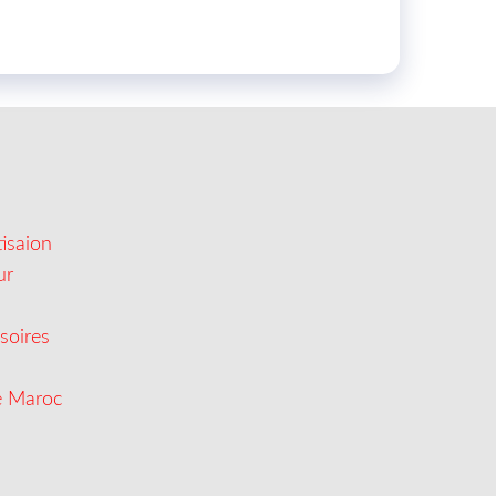
isaion
ur
soires
e Maroc