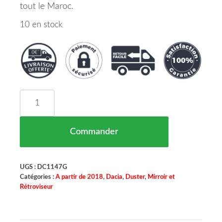
tout le Maroc.
10 en stock
quantité de Miroir Retroviseur Gauche Dacia Dus
Commander
UGS :
DC1147G
Catégories :
A partir de 2018
,
Dacia
,
Duster
,
Mirroir et
Rétroviseur