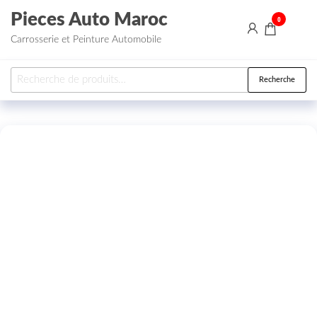
Aller au contenu
Pieces Auto Maroc
0
Carrosserie et Peinture Automobile
Recherche pour :
Recherche