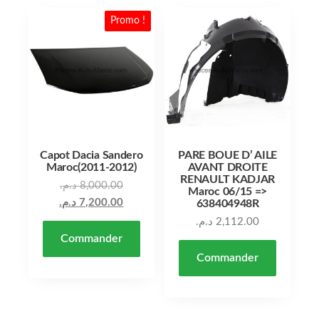
Promo !
Capot Dacia Sandero
PARE BOUE D’ AILE
Maroc(2011-2012)
AVANT DROITE
RENAULT KADJAR
Le prix initial était : 8,000.00 د.م..
د.م.
8,000.00
Maroc 06/15 =>
Le prix actuel est : 7,200.00 د.م..
د.م.
7,200.00
638404948R
د.م.
2,112.00
Commander
Commander