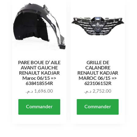
PARE BOUE D’ AILE
GRILLE DE
AVANT GAUCHE
CALANDRE
RENAULT KADJAR
RENAULT KADJAR
Maroc 06/15 =>
MAROC 06/15 =>
638418554R
623106152R
د.م.
1,696.00
د.م.
2,752.00
Commander
Commander