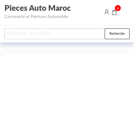
Aller au contenu
Pieces Auto Maroc
0
Carrosserie et Peinture Automobile
Recherche pour :
Recherche