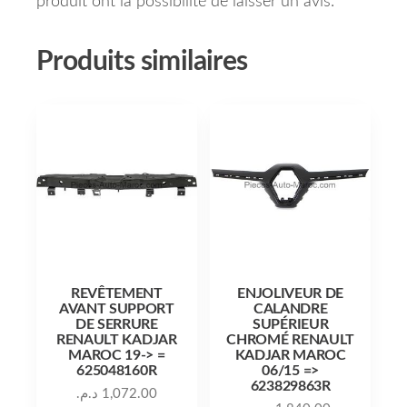
produit ont la possibilité de laisser un avis.
Produits similaires
REVÊTEMENT
ENJOLIVEUR DE
AVANT SUPPORT
CALANDRE
DE SERRURE
SUPÉRIEUR
RENAULT KADJAR
CHROMÉ RENAULT
MAROC 19-> =
KADJAR MAROC
625048160R
06/15 =>
623829863R
د.م.
1,072.00