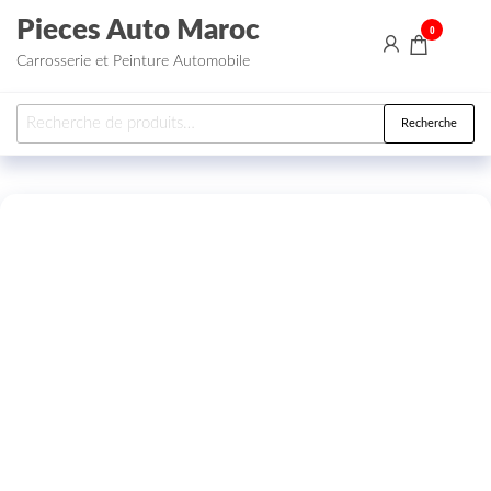
Aller au contenu
Pieces Auto Maroc
0
Carrosserie et Peinture Automobile
Recherche pour :
Recherche