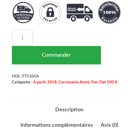
quantité de MOULURE Arrière Droit FIAT 500X 0
Commander
UGS :
FT5105A
Catégories :
A partir 2018
,
Carrosserie Avant
,
Fiat
,
Fiat 500 X
Description
Informations complémentaires
Avis (0)