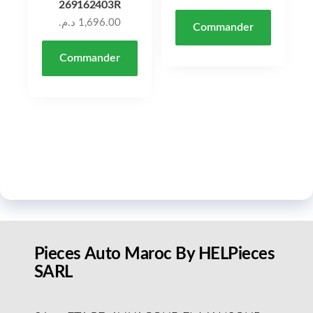
269162403R
د.م.
1,696.00
Commander
Commander
Pieces Auto Maroc By HELPieces
SARL