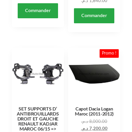
د.م.
1,840.00
Commander
Commander
Promo !
SET SUPPORTS D’
Capot Dacia Logan
ANTIBROUILLARDS
Maroc (2011-2012)
DROIT ET GAUCHE
د.م.
8,000.00
RENAULT KADJAR
د.م.
7,200.00
MAROC 06/15 =>