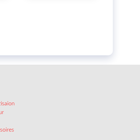
isaion
ur
soires