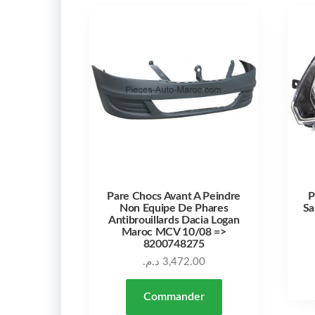
Pare Chocs Avant A Peindre
P
Non Equipe De Phares
Sa
Antibrouillards Dacia Logan
Maroc MCV 10/08 =>
8200748275
د.م.
3,472.00
Commander