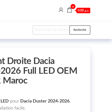
0
0.00 د.م.
Recherche pour :
Recherche
t Droite Dacia
-2026 Full LED OEM
 Maroc
l LED
pour
Dacia Duster 2024-2026
,
lation facile.