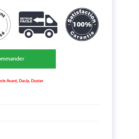
nt Droite Dacia Duster 2024-2026 Full LED OEM 2606
ommander
rie Avant
,
Dacia
,
Duster