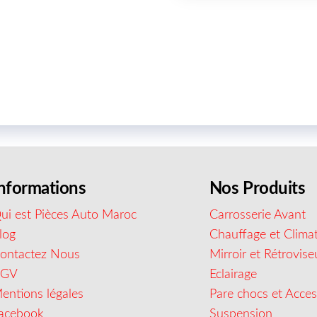
nformations
Nos Produits
ui est Pièces Auto Maroc
Carrosserie Avant
log
Chauffage et Climat
ontactez Nous
Mirroir et Rétrovise
CGV
Eclairage
entions légales
Pare chocs et Acces
acebook
Suspension