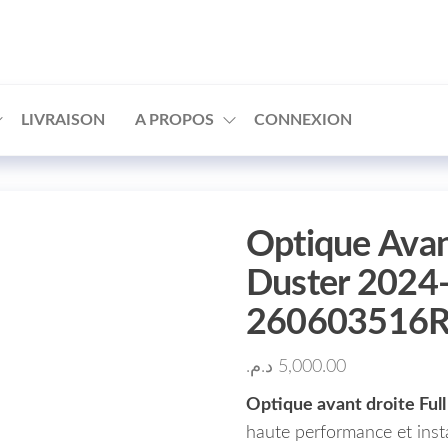
□
LIVRAISON
A PROPOS
CONNEXION
Optique Avan
Duster 2024
260603516R
د.م.
5,000.00
Optique avant droite Ful
haute performance et instal