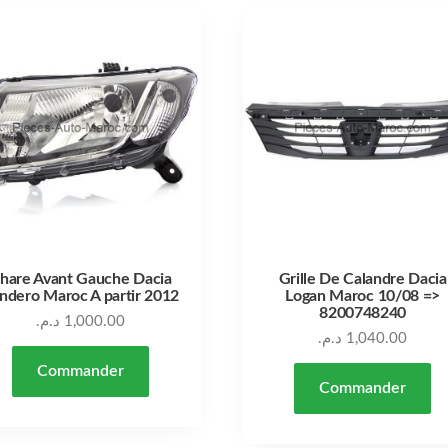
hare Avant Gauche Dacia
Grille De Calandre Dacia
ndero Maroc A partir 2012
Logan Maroc 10/08 =>
8200748240
د.م.
1,000.00
د.م.
1,040.00
Commander
Commander