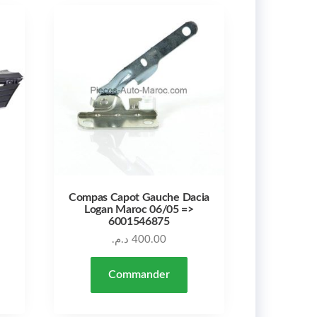
Compas Capot Gauche Dacia
Logan Maroc 06/05 =>
6001546875
د.م.
400.00
Commander