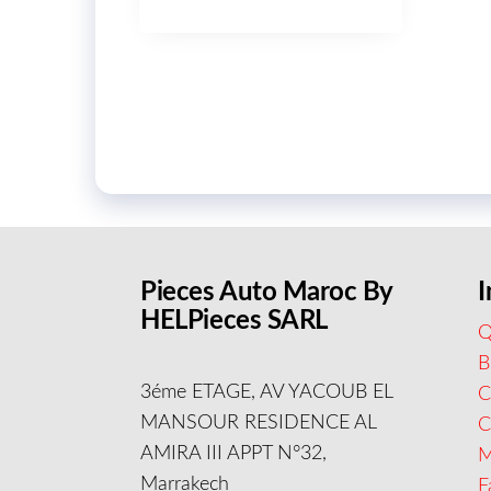
Pieces Auto Maroc By
I
HELPieces SARL
Q
B
3éme ETAGE, AV YACOUB EL
C
MANSOUR RESIDENCE AL
AMIRA III APPT N°32,
M
Marrakech
F