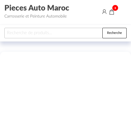
Aller au contenu
Pieces Auto Maroc
0
Carrosserie et Peinture Automobile
Recherche pour :
Recherche