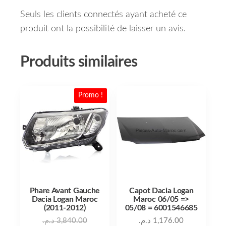
Seuls les clients connectés ayant acheté ce
produit ont la possibilité de laisser un avis.
Produits similaires
Promo !
Phare Avant Gauche
Capot Dacia Logan
Dacia Logan Maroc
Maroc 06/05 =>
(2011-2012)
05/08 = 6001546685
Le prix initial était : 3,840.00 د.م..
د.م.
3,840.00
د.م.
1,176.00