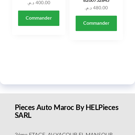
8200752845
د.م.
400.00
د.م.
480.00
Commander
Commander
Pieces Auto Maroc By HELPieces
SARL