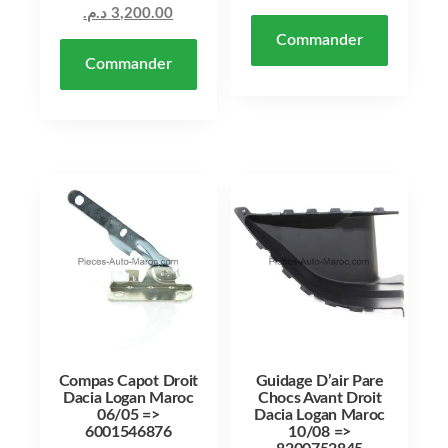
Le prix actuel est : 3,200.00 د.م..
د.م.
3,200.00
Commander
Commander
Compas Capot Droit
Guidage D’air Pare
Dacia Logan Maroc
Chocs Avant Droit
06/05 =>
Dacia Logan Maroc
6001546876
10/08 =>