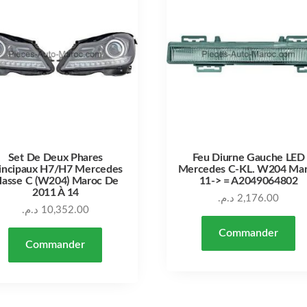
Set De Deux Phares
Feu Diurne Gauche LED
incipaux H7/H7 Mercedes
Mercedes C-KL. W204 Ma
lasse C (W204) Maroc De
11-> = A2049064802
2011 À 14
د.م.
2,176.00
د.م.
10,352.00
Commander
Commander