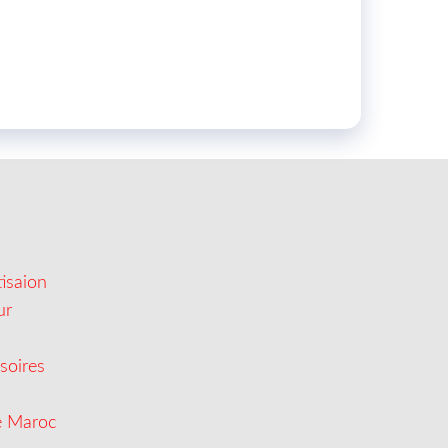
isaion
ur
soires
e Maroc