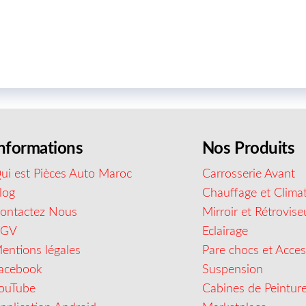
nformations
Nos Produits
ui est Pièces Auto Maroc
Carrosserie Avant
log
Chauffage et Climat
ontactez Nous
Mirroir et Rétrovise
CGV
Eclairage
entions légales
Pare chocs et Acces
acebook
Suspension
ouTube
Cabines de Peintur