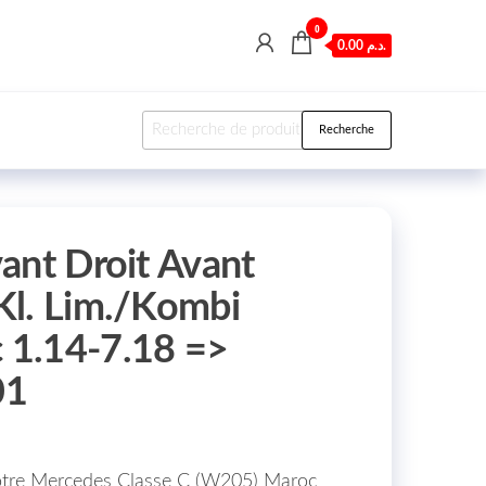
0
0.00 د.م.
Recherche pour :
Recherche
ant Droit Avant
Kl. Lim./Kombi
1.14-7.18 =>
01
 votre Mercedes Classe C (W205) Maroc