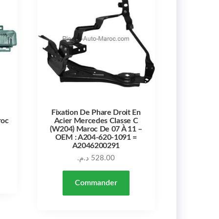
Fixation De Phare Droit En
roc
Acier Mercedes Classe C
(W204) Maroc De 07 À 11 –
OEM : A204-620-1091 =
A2046200291
د.م.
528.00
Commander