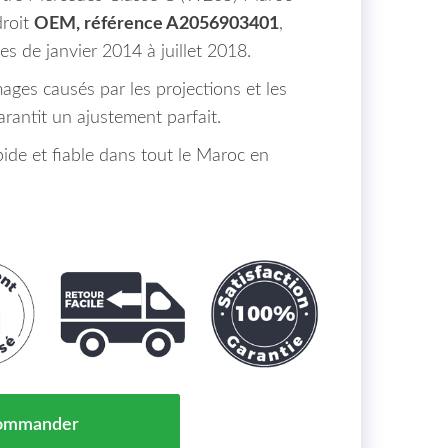
droit
OEM, référence A2056903401
,
s de janvier 2014 à juillet 2018.
ages causés par les projections et les
arantit un ajustement parfait.
pide et fiable dans tout le Maroc en
vant Droit Avant Mercedes C-Kl. Lim./Kombi W205 Mar
ommander