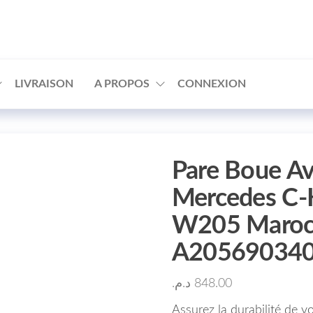
□
LIVRAISON
A PROPOS
CONNEXION
Pare Boue Av
Mercedes C-
W205 Maroc 
A20569034
د.م.
848.00
Assurez la durabilité de