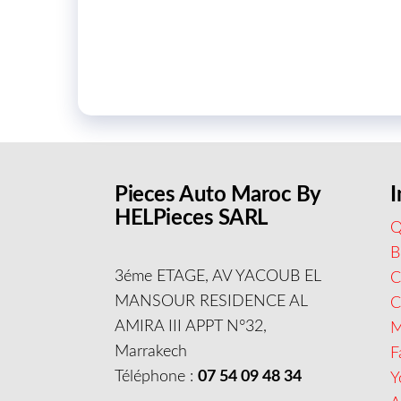
Pieces Auto Maroc By
I
HELPieces SARL
Q
B
3éme ETAGE, AV YACOUB EL
C
MANSOUR RESIDENCE AL
AMIRA III APPT N°32,
M
Marrakech
F
Téléphone :
07 54 09 48 34
Y