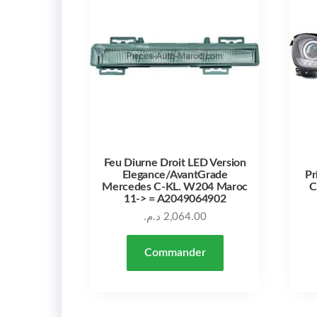
Feu Diurne Droit LED Version
Elegance/AvantGrade
Pr
Mercedes C-KL. W204 Maroc
C
11-> = A2049064902
د.م.
2,064.00
Commander