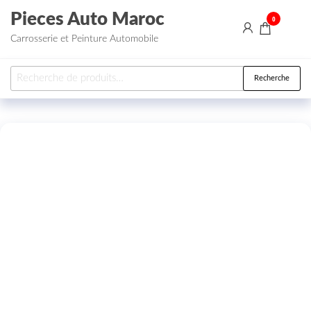
Aller au contenu
Pieces Auto Maroc
0
Carrosserie et Peinture Automobile
Recherche pour :
Recherche