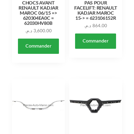
CHOCS AVANT
PAS POUR
RENAULT KADJAR
FACELIFT: RENAULT
MAROC 06/15 =>
KADJAR MAROC
620304EA0C =
15-> = 623106152R
62030HV80B
د.م.
864.00
د.م.
3,600.00
Commander
Commander