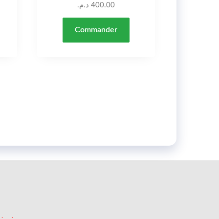
د.م.
400.00
Commander