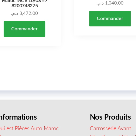
Maroc MCV 10/08 =>
د.م.
1,040.00
8200748275
د.م.
3,472.00
Commander
Commander
nformations
Nos Produits
ui est Pièces Auto Maroc
Carrosserie Avant