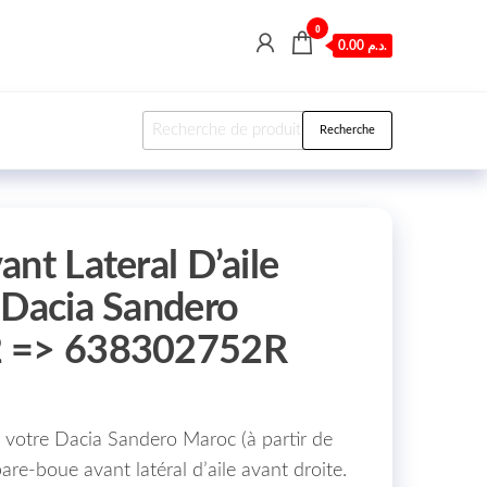
0
0.00 د.م.
Recherche pour :
Recherche
nt Lateral D’aile
 Dacia Sandero
2 => 638302752R
e votre Dacia Sandero Maroc (à partir de
e-boue avant latéral d’aile avant droite.