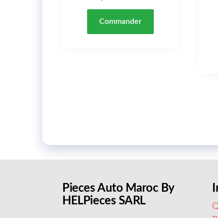
Commander
Pieces Auto Maroc By
I
HELPieces SARL
Q