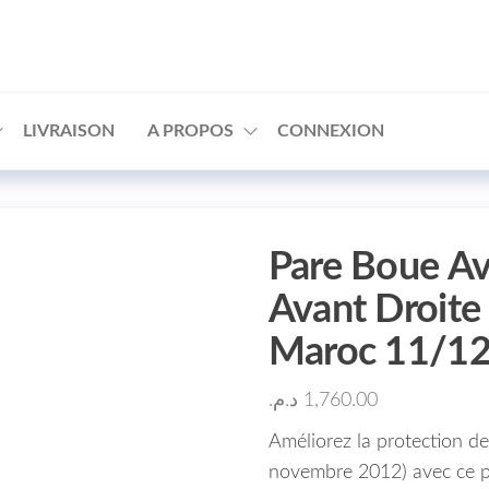
□
LIVRAISON
A PROPOS
CONNEXION
Pare Boue Ava
Avant Droite
Maroc 11/1
د.م.
1,760.00
Améliorez la protection d
novembre 2012) avec ce par