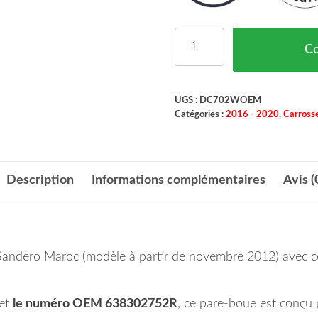
quantité de Pare Boue A
C
UGS :
DC702WOEM
Catégories :
2016 - 2020
,
Carrosse
Description
Informations complémentaires
Avis (
andero Maroc (modèle à partir de novembre 2012) avec ce 
et
le numéro OEM 638302752R
, ce pare-boue est conçu 