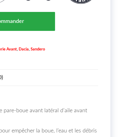
vant Lateral D'aile Avant Droite Dacia Sandero Maroc 
ommander
rie Avant
,
Dacia
,
Sandero
0)
pare-boue avant latéral d’aile avant
pour empêcher la boue, l’eau et les débris