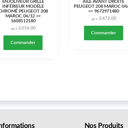
ENJOLIVEUR GRILLE
AILE AVANT DROITE
INFÉRIEUR MODÈLE
PEUGEOT 208 MAROC 04
CHROMÉ PEUGEOT 208
=> 9672971480
MAROC 04/12 =>
د.م.
3,472.00
1608112180
د.م.
2,016.00
Commander
Commander
nformations
Nos Produits