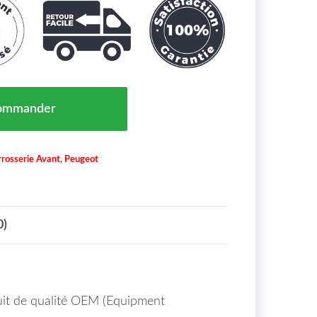
 D' AILE AVANT DROITE PEUGEOT 208 MAROC DE 2012
ommander
rosserie Avant
,
Peugeot
0)
duit de qualité OEM (Equipment