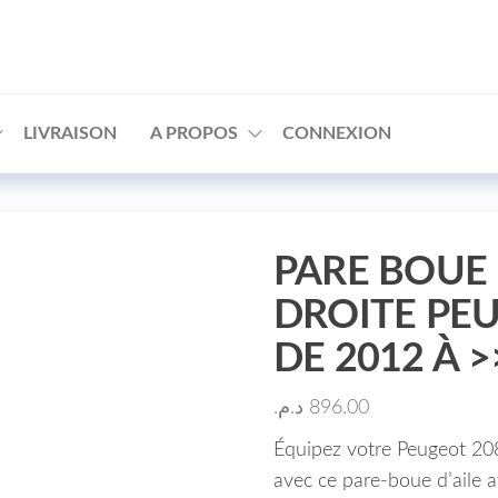
□
LIVRAISON
A PROPOS
CONNEXION
PARE BOUE 
DROITE PE
DE 2012 À >
د.م.
896.00
Équipez votre Peugeot 20
avec ce pare-boue d’aile a