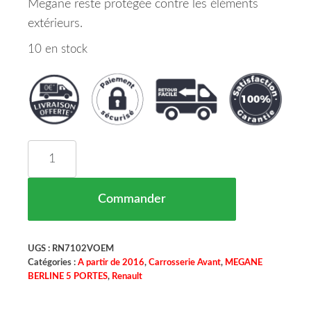
Megane reste protégée contre les éléments
extérieurs.
10 en stock
quantité de Pare Boue D'Aile Avant Droite Renau
Commander
UGS :
RN7102VOEM
Catégories :
A partir de 2016
,
Carrosserie Avant
,
MEGANE
BERLINE 5 PORTES
,
Renault