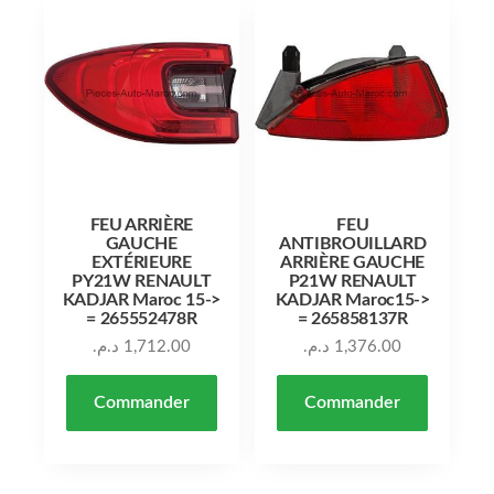
FEU ARRIÈRE
FEU
GAUCHE
ANTIBROUILLARD
EXTÉRIEURE
ARRIÈRE GAUCHE
PY21W RENAULT
P21W RENAULT
KADJAR Maroc 15->
KADJAR Maroc15->
= 265552478R
= 265858137R
د.م.
1,712.00
د.م.
1,376.00
Commander
Commander