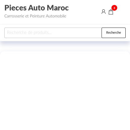
Aller au contenu
Pieces Auto Maroc
0
Carrosserie et Peinture Automobile
Recherche pour :
Recherche